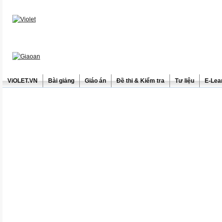
ViOLET.VN
Bài giảng
Giáo án
Đề thi & Kiểm tra
Tư liệu
E-Lea