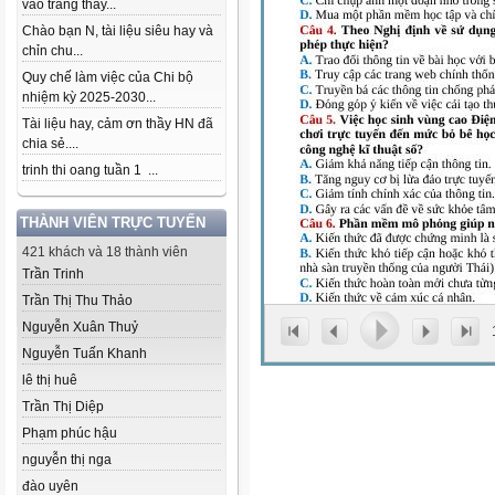
vào trang thầy...
Chào bạn N, tài liệu siêu hay và
chỉn chu...
Quy chế làm việc của Chi bộ
nhiệm kỳ 2025-2030...
Tài liệu hay, cảm ơn thầy HN đã
chia sẻ....
trinh thi oang tuần 1 ...
THÀNH VIÊN TRỰC TUYẾN
421 khách và 18 thành viên
Trần Trinh
Trần Thị Thu Thảo
Nguyễn Xuân Thuỷ
Nguyễn Tuấn Khanh
lê thị huê
Trần Thị Diệp
Phạm phúc hậu
nguyễn thị nga
đào uyên