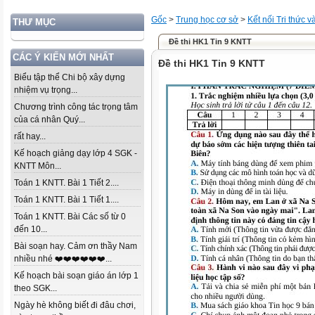
Gốc
>
Trung học cơ sở
>
Kết nối Tri thức 
THƯ MỤC
Đề thi HK1 Tin 9 KNTT
CÁC Ý KIẾN MỚI NHẤT
Đề thi HK1 Tin 9 KNTT
Biểu tập thể Chi bộ xây dựng
nhiệm vụ trọng...
Chương trình công tác trọng tâm
của cá nhân Quý...
rất hay...
Kế hoạch giảng dạy lớp 4 SGK -
KNTT Môn...
Toán 1 KNTT. Bài 1 Tiết 2....
Toán 1 KNTT. Bài 1 Tiết 1....
Toán 1 KNTT. Bài Các số từ 0
đến 10...
Bài soạn hay. Cảm ơn thầy Nam
nhiều nhé ❤️❤️❤️❤️❤️❤️...
Kế hoạch bài soạn giáo án lớp 1
theo SGK...
Ngày hè không biết đi đâu chơi,