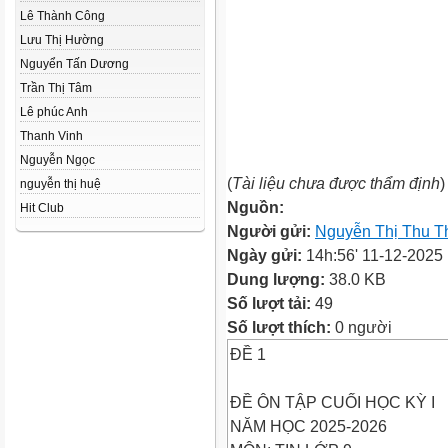
Lê Thành Công
Lưu Thị Hường
Nguyển Tấn Dương
Trần Thị Tâm
Lê phúc Anh
Thanh Vinh
Nguyễn Ngọc
(
Tài liệu chưa được thẩm định
)
nguyễn thị huệ
Nguồn:
Hit Club
Người gửi:
Nguyễn Thị Thu T
Ngày gửi:
14h:56' 11-12-2025
Dung lượng:
38.0 KB
Số lượt tải:
49
Số lượt thích:
0 người
ĐỀ 1
ĐỀ ÔN TẬP CUỐI HỌC KỲ I
NĂM HỌC 2025-2026