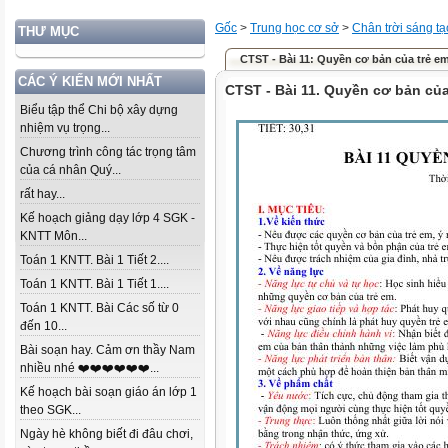
Gốc
>
Trung học cơ sở
>
Chân trời sáng tạ
THƯ MỤC
CTST - Bài 11: Quyền cơ bản của trẻ em
CÁC Ý KIẾN MỚI NHẤT
CTST - Bài 11. Quyền cơ bản của
Biểu tập thể Chi bộ xây dựng
nhiệm vụ trọng...
Chương trình công tác trọng tâm
của cá nhân Quý...
rất hay...
Kế hoạch giảng dạy lớp 4 SGK -
KNTT Môn...
Toán 1 KNTT. Bài 1 Tiết 2....
Toán 1 KNTT. Bài 1 Tiết 1....
Toán 1 KNTT. Bài Các số từ 0
đến 10...
Bài soạn hay. Cảm ơn thầy Nam
nhiều nhé ❤️❤️❤️❤️❤️❤️...
Kế hoạch bài soạn giáo án lớp 1
theo SGK...
Ngày hè không biết đi đâu chơi,