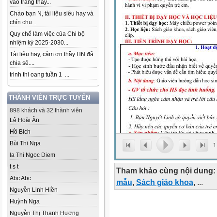
vào trang thầy...
Chào bạn N, tài liệu siêu hay và
chỉn chu...
Quy chế làm việc của Chi bộ
nhiệm kỳ 2025-2030...
Tài liệu hay, cảm ơn thầy HN đã
chia sẻ....
trinh thi oang tuần 1 ...
THÀNH VIÊN TRỰC TUYẾN
898 khách và 32 thành viên
Lê Hoài Ân
Hồ Bích
Bùi Thị Nga
1
la Thi Ngoc Diem
t s t
Tham khảo cùng nội dung:
Abc Abc
mẫu
,
Sách giáo khoa
,
...
Nguyễn Linh Hiền
Huỳnh Nga
Nguyễn Thị Thanh Hương