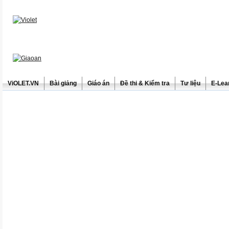
ViOLET.VN
Bài giảng
Giáo án
Đề thi & Kiểm tra
Tư liệu
E-Lea