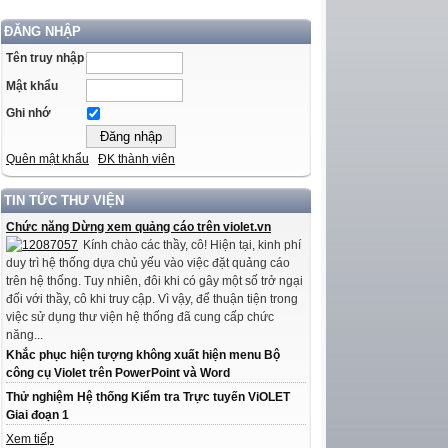
ĐĂNG NHẬP
Tên truy nhập
Mật khẩu
Ghi nhớ
Quên mật khẩu
ĐK thành viên
TIN TỨC THƯ VIỆN
Chức năng Dừng xem quảng cáo trên violet.vn
Kính chào các thầy, cô! Hiện tại, kinh phí
duy trì hệ thống dựa chủ yếu vào việc đặt quảng cáo
trên hệ thống. Tuy nhiên, đôi khi có gây một số trở ngại
đối với thầy, cô khi truy cập. Vì vậy, để thuận tiện trong
việc sử dụng thư viện hệ thống đã cung cấp chức
năng...
Khắc phục hiện tượng không xuất hiện menu Bộ
công cụ Violet trên PowerPoint và Word
Thử nghiệm Hệ thống Kiểm tra Trực tuyến ViOLET
Giai đoạn 1
Xem tiếp