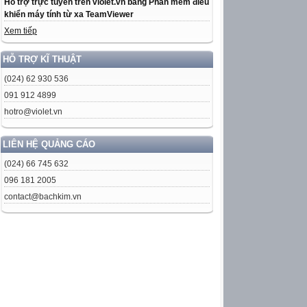
Hỗ trợ trực tuyến trên violet.vn bằng Phần mềm điều
khiển máy tính từ xa TeamViewer
Xem tiếp
HỖ TRỢ KĨ THUẬT
(024) 62 930 536
091 912 4899
hotro@violet.vn
LIÊN HỆ QUẢNG CÁO
(024) 66 745 632
096 181 2005
contact@bachkim.vn