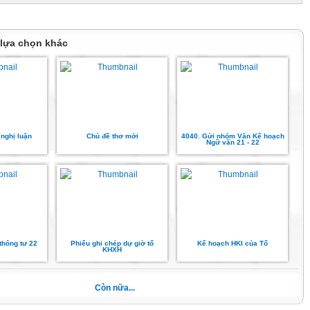
 lựa chọn khác
 nghị luận
Chủ đề thơ mới
4040. Gửi nhóm Văn Kế hoạch
Ngữ văn 21 - 22
thông tư 22
Phiếu ghi chép dự giờ tổ
Kế hoạch HKI của Tổ
KHXH
Còn nữa...