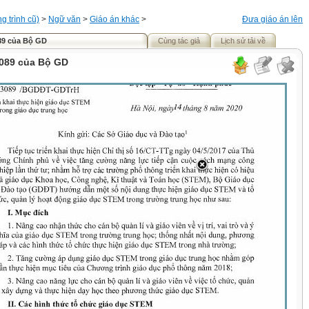
 trình cũ)
>
Ngữ văn
>
Giáo án khác
>
Đưa giáo án lên
89 của Bộ GD
Cùng tác giả
Lịch sử tải về
089 của Bộ GD