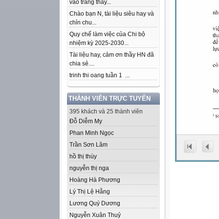
vào trang thầy...
Chào bạn N, tài liệu siêu hay và
chỉn chu...
Quy chế làm việc của Chi bộ
nhiệm kỳ 2025-2030...
Tài liệu hay, cảm ơn thầy HN đã
chia sẻ....
trinh thi oang tuần 1 ...
THÀNH VIÊN TRỰC TUYẾN
395 khách và 25 thành viên
Đỗ Diễm My
Phan Minh Ngọc
Trần Sơn Lâm
hồ thị thúy
nguyễn thị nga
Hoàng Hà Phương
Lý Thị Lệ Hằng
Lương Quý Dương
Nguyễn Xuân Thuỷ