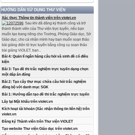
HƯỚNG DẪN SỬ DỤNG THƯ VIỆN
Xác thực Thông tin thành viên trên violet.vn
Sau khi đã đăng ký thành công và trở
thành thành viên của Thư viện trực tuyến, nếu bạn
muốn tạo trang riêng cho Trường, Phòng Giáo dục, Sở
Giáo dục, cho cá nhân mình hay bạn muốn soạn thảo
bài giảng điện tử trực tuyến bằng công cụ soạn thảo
bài giảng ViOLET, bạn...
Bài 4: Quản lí ngân hàng câu hỏi và sinh đề có điều
kiện
Bài 3: Tạo đề thi trắc nghiệm trực tuyến dạng chọn
một đáp án đúng
Bài 2: Tạo cây thư mục chứa câu hỏi trắc nghiệm
đồng bộ với danh mục SGK
Bài 1: Hướng dẫn tạo đề thi trắc nghiệm trực tuyến
Lấy lại Mật khẩu trên violet.vn
Kích hoạt tài khoản (Xác nhận thông tin liên hệ) trên
violet.vn
Đăng ký Thành viên trên Thư viện ViOLET
Tạo website Thư viện Giáo dục trên violet.vn