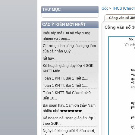
Gốc
>
THCS (Chương
THƯ MỤC
Công văn số 30
CÁC Ý KIẾN MỚI NHẤT
Công văn số 3
Biểu tập thể Chi bộ xây dựng
nhiệm vụ trọng...
Chương trình công tác trọng tâm
của cá nhân Quý...
rất hay...
Kế hoạch giảng dạy lớp 4 SGK -
KNTT Môn...
Toán 1 KNTT. Bài 1 Tiết 2....
Toán 1 KNTT. Bài 1 Tiết 1....
Toán 1 KNTT. Bài Các số từ 0
đến 10...
Bài soạn hay. Cảm ơn thầy Nam
nhiều nhé ❤️❤️❤️❤️❤️❤️...
Kế hoạch bài soạn giáo án lớp 1
theo SGK...
Ngày hè không biết đi đâu chơi,