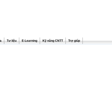
ra
Tư liệu
E-Learning
Kỹ năng CNTT
Trợ giúp