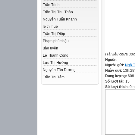
Trần Trinh
Trần Thị Thu Thảo
Nguyễn Tuấn Khanh
lê thị huê
Trần Thị Diệp
Phạm phúc hậu
đào uyên
(
Tài liệu chưa đư
Lê Thành Công
Nguồn:
Lưu Thị Hường
Người gửi:
Ngô T
Nguyển Tấn Dương
Ngày gửi:
13h:28
Dung lượng:
608
Trần Thị Tâm
Số lượt tải:
15
Số lượt thích:
0 n