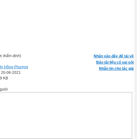
ợc thẩm định
)
Nhấn vào đây để tải về
Báo tài liệu có sai sót
hị Hồng Phượng
Nhắn tin cho tác giả
' 20-06-2021
.9 KB
gười