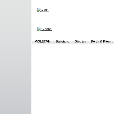
ViOLET.VN
Bài giảng
Giáo án
Đề thi & Kiểm t