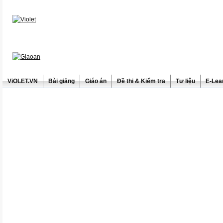
ViOLET.VN
Bài giảng
Giáo án
Đề thi & Kiểm tra
Tư liệu
E-Lea