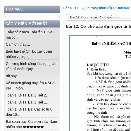
Gốc
>
THCS (Chương trình cũ)
>
Sinh học
THƯ MỤC
Bài 12. Cơ chế xác định giới tính
CÁC Ý KIẾN MỚI NHẤT
Bài 12. Cơ chế xác định giới tín
Thầy có bsach1 bài tập 10 và 11
mà có...
Cảm ơn thầy!...
Biểu tập thể Chi bộ xây dựng
nhiệm vụ trọng...
Chương trình công tác trọng tâm
của cá nhân Quý...
rất hay...
Kế hoạch giảng dạy lớp 4 SGK -
KNTT Môn...
Toán 1 KNTT. Bài 1 Tiết 2....
Toán 1 KNTT. Bài 1 Tiết 1....
Toán 1 KNTT. Bài Các số từ 0
đến 10...
Bài soạn hay. Cảm ơn thầy Nam
nhiều nhé ❤️❤️❤️❤️❤️❤️...