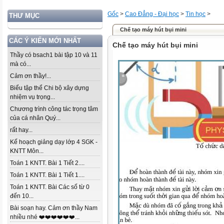
Gốc
>
Cao Đẳng - Đại học
>
Tin học
>
THƯ MỤC
Chế tạo máy hút bụi mini
CÁC Ý KIẾN MỚI NHẤT
Chế tạo máy hút bụi mini
Thầy có bsach1 bài tập 10 và 11
mà có...
Cảm ơn thầy!...
Biểu tập thể Chi bộ xây dựng
nhiệm vụ trọng...
Chương trình công tác trọng tâm
của cá nhân Quý...
rất hay...
Kế hoạch giảng dạy lớp 4 SGK -
KNTT Môn...
Toán 1 KNTT. Bài 1 Tiết 2....
Toán 1 KNTT. Bài 1 Tiết 1....
Toán 1 KNTT. Bài Các số từ 0
đến 10...
Bài soạn hay. Cảm ơn thầy Nam
nhiều nhé ❤️❤️❤️❤️❤️❤️...