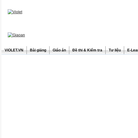
ViOLET.VN
Bài giảng
Giáo án
Đề thi & Kiểm tra
Tư liệu
E-Lea