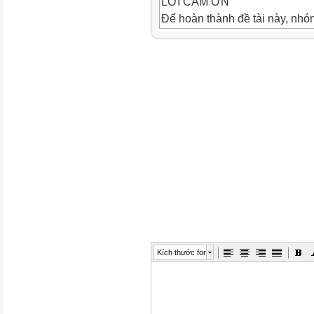
LỜI CẢM ƠN
Để hoàn thành đề tài này, nhó
Phạm Ngọc Thịnh đã tạo điều k
Thay mặt nhóm xin gửi lời cả
đã tận tình hướng dẫn, chỉ bả
hoàn thành đề tài của minh.
Mặc dù nhóm đã cố gắng trong
để hoàn thành đề tài này nhưng
Nhóm em mong nhận được sự th
bạn bè.
Xin chân thành cảm ơn!
Kích thước font