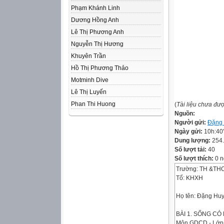
Phạm Khánh Linh
Dương Hồng Anh
Lê Thị Phương Anh
Nguyễn Thị Hương
Khuyên Trần
Hồ Thị Phương Thảo
Motminh Dive
Lê Thị Luyến
Phan Thi Huong
(
Tài liệu chưa đư
Nguồn:
Người gửi:
Đặng
Ngày gửi:
10h:40
Dung lượng:
254
Số lượt tải:
40
Số lượt thích:
0 n
Trường: TH &TH
Tổ: KHXH
Họ tên: Đặng Hu
BÀI 1. SỐNG CÓ
Môn GDCD - Lớp