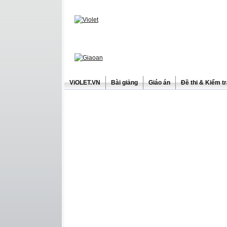
ViOLET.VN
Bài giảng
Giáo án
Đề thi & Kiểm t