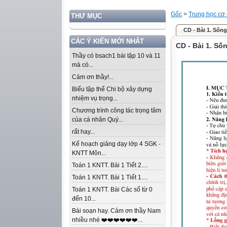
Gốc
>
Trung học cơ
THƯ MỤC
CD - Bài 1. Sống
CÁC Ý KIẾN MỚI NHẤT
CD - Bài 1. Số
Thầy có bsach1 bài tập 10 và 11
mà có...
Cảm ơn thầy!...
Biểu tập thể Chi bộ xây dựng
nhiệm vụ trọng...
Chương trình công tác trọng tâm
của cá nhân Quý...
rất hay...
Kế hoạch giảng dạy lớp 4 SGK -
KNTT Môn...
Toán 1 KNTT. Bài 1 Tiết 2....
Toán 1 KNTT. Bài 1 Tiết 1....
Toán 1 KNTT. Bài Các số từ 0
đến 10...
Bài soạn hay. Cảm ơn thầy Nam
nhiều nhé ❤️❤️❤️❤️❤️❤️...