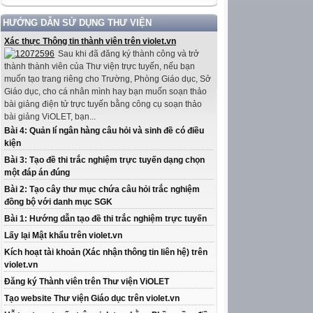
HƯỚNG DẪN SỬ DỤNG THƯ VIỆN
Xác thực Thông tin thành viên trên violet.vn
Sau khi đã đăng ký thành công và trở
thành thành viên của Thư viện trực tuyến, nếu bạn
muốn tạo trang riêng cho Trường, Phòng Giáo dục, Sở
Giáo dục, cho cá nhân mình hay bạn muốn soạn thảo
bài giảng điện tử trực tuyến bằng công cụ soạn thảo
bài giảng ViOLET, bạn...
Bài 4: Quản lí ngân hàng câu hỏi và sinh đề có điều
kiện
Bài 3: Tạo đề thi trắc nghiệm trực tuyến dạng chọn
một đáp án đúng
Bài 2: Tạo cây thư mục chứa câu hỏi trắc nghiệm
đồng bộ với danh mục SGK
Bài 1: Hướng dẫn tạo đề thi trắc nghiệm trực tuyến
Lấy lại Mật khẩu trên violet.vn
Kích hoạt tài khoản (Xác nhận thông tin liên hệ) trên
violet.vn
Đăng ký Thành viên trên Thư viện ViOLET
Tạo website Thư viện Giáo dục trên violet.vn