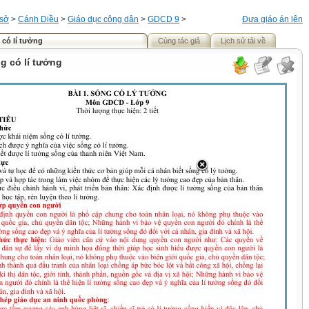
 sở
>
Cánh Diều
>
Giáo dục công dân
>
GDCD 9
>
Đưa giáo án lên
 có lí tưởng
Cùng tác giả
Lịch sử tải về
ng có lí tưởng