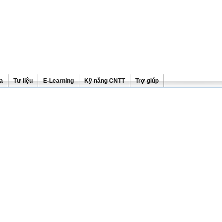
ra
Tư liệu
E-Learning
Kỹ năng CNTT
Trợ giúp