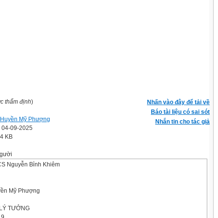
ợc thẩm định
)
Nhấn vào đây để tải về
Báo tài liệu có sai sót
 Huyền Mỹ Phượng
Nhắn tin cho tác giả
' 04-09-2025
.4 KB
gười
CS Nguyễn Bỉnh Khiêm
yền Mỹ Phượng
 LÝ TƯỞNG
 9