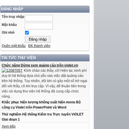
ĐĂNG NHẬP
Tên truy nhập
Mật khẩu
Ghi nhớ
Quên mật khẩu
ĐK thành viên
TIN TỨC THƯ VIỆN
Chức năng Dừng xem quảng cáo trên violet.vn
Kính chào các thầy, cô! Hiện tại, kinh phí
duy trì hệ thống dựa chủ yếu vào việc đặt quảng cáo
trên hệ thống. Tuy nhiên, đôi khi có gây một số trở ngại
đối với thầy, cô khi truy cập. Vì vậy, để thuận tiện trong
việc sử dụng thư viện hệ thống đã cung cấp chức
năng...
Khắc phục hiện tượng không xuất hiện menu Bộ
công cụ Violet trên PowerPoint và Word
Thử nghiệm Hệ thống Kiểm tra Trực tuyến ViOLET
Giai đoạn 1
Xem tiếp