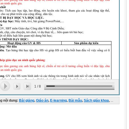
1
/
8
g nội dung:
Bài giảng
,
Giáo án
,
E-learning
,
Bài mẫu
,
Sách giáo khoa
,
...