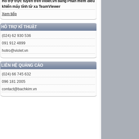
Hỗ trợ trực tuyến trên violet.vn bằng Phần mềm điều
khiển máy tính từ xa TeamViewer
Xem tiếp
HỖ TRỢ KĨ THUẬT
(024) 62 930 536
091 912 4899
hotro@violet.vn
LIÊN HỆ QUẢNG CÁO
(024) 66 745 632
096 181 2005
contact@bachkim.vn