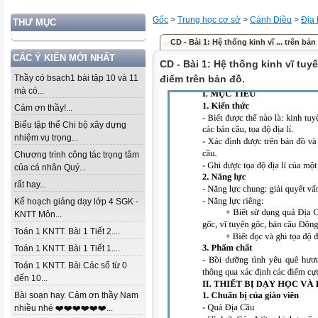
Gốc
>
Trung học cơ sở
>
Cánh Diều
>
Địa l
THƯ MỤC
CD - Bài 1: Hệ thống kinh vĩ ... trên bản
CÁC Ý KIẾN MỚI NHẤT
CD - Bài 1: Hệ thống kinh vĩ tuyế
Thầy có bsach1 bài tập 10 và 11
điểm trên bản đồ.
mà có...
Cảm ơn thầy!...
Biểu tập thể Chi bộ xây dựng
nhiệm vụ trọng...
Chương trình công tác trọng tâm
của cá nhân Quý...
rất hay...
Kế hoạch giảng dạy lớp 4 SGK -
KNTT Môn...
Toán 1 KNTT. Bài 1 Tiết 2....
Toán 1 KNTT. Bài 1 Tiết 1....
Toán 1 KNTT. Bài Các số từ 0
đến 10...
Bài soạn hay. Cảm ơn thầy Nam
nhiều nhé ❤️❤️❤️❤️❤️❤️...