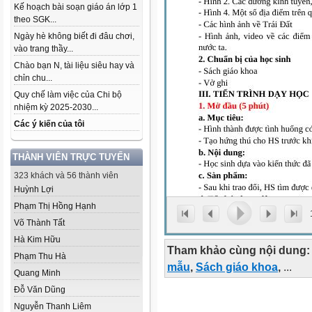
Kế hoạch bài soạn giáo án lớp 1
theo SGK...
Ngày hè không biết đi đâu chơi,
vào trang thầy...
Chào bạn N, tài liệu siêu hay và
chỉn chu...
Quy chế làm việc của Chi bộ
nhiệm kỳ 2025-2030...
Các ý kiến của tôi
THÀNH VIÊN TRỰC TUYẾN
323 khách và 56 thành viên
Huỳnh Lợi
Phạm Thị Hồng Hạnh
Võ Thành Tất
Hà Kim Hữu
Tham khảo cùng nội dung:
Phạm Thu Hà
mẫu
,
Sách giáo khoa
,
...
Quang Minh
Đỗ Văn Dũng
Nguyễn Thanh Liêm