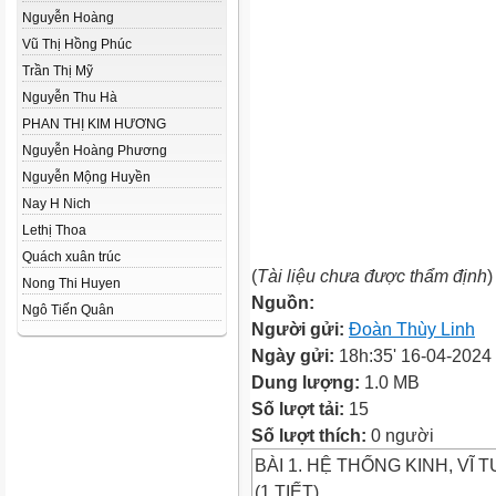
Nguyễn Hoàng
Vũ Thị Hồng Phúc
Trần Thị Mỹ
Nguyễn Thu Hà
PHAN THỊ KIM HƯƠNG
Nguyễn Hoàng Phương
Nguyễn Mộng Huyền
Nay H Nich
Lethị Thoa
Quách xuân trúc
(
Tài liệu chưa được thẩm định
)
Nong Thi Huyen
Nguồn:
Ngô Tiến Quân
Người gửi:
Đoàn Thùy Linh
Ngày gửi:
18h:35' 16-04-2024
Dung lượng:
1.0 MB
Số lượt tải:
15
Số lượt thích:
0 người
BÀI 1. HỆ THỐNG KINH, VĨ T
(1 TIẾT)