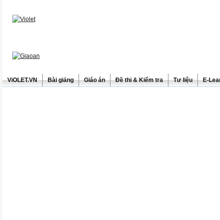
ViOLET.VN
Bài giảng
Giáo án
Đề thi & Kiểm tra
Tư liệu
E-Lea