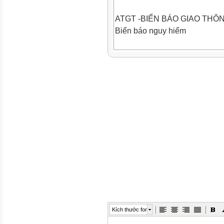
ATGT -BIỂN BÁO GIAO THÔ
Biển báo nguy hiểm
ATGT -BIỂN BÁO GIAO THÔ
Biển báo cấm
ATGT -BIỂN BÁO GIAO THÔ
Biển báo phụ
HẾT
Kích thước font