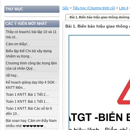
Gốc
>
Tiểu học (Chương trình cũ)
>
Lớp 4
THƯ MỤC
Bài 1. Biển báo hiệu giao thông đường
CÁC Ý KIẾN MỚI NHẤT
Bài 1. Biển báo hiệu giao thôn
Thầy có bsach1 bài tập 10 và 11
mà có...
Cảm ơn thầy!...
Biểu tập thể Chi bộ xây dựng
nhiệm vụ trọng...
Chương trình công tác trọng tâm
của cá nhân Quý...
rất hay...
Kế hoạch giảng dạy lớp 4 SGK -
KNTT Môn...
Toán 1 KNTT. Bài 1 Tiết 2....
Toán 1 KNTT. Bài 1 Tiết 1....
Toán 1 KNTT. Bài Các số từ 0
đến 10...
Bài soạn hay. Cảm ơn thầy Nam
nhiều nhé ❤️❤️❤️❤️❤️❤️...