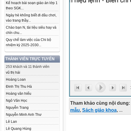
Kế hoạch bài soạn giáo án lớp 1
theo SGK...
Ngày hè không biết đi đâu chơi,
vào trang thầy...
Chào bạn N, tài liệu siêu hay và
chỉn chu...
Quy chế làm việc của Chi bộ
nhiệm kỳ 2025-2030...
THÀNH VIÊN TRỰC TUYẾN
253 khách và 11 thành viên
vũ thị hái
Hoàng Loan
Đinh Thị Thu Hà
Hoàng văn hiếu
Ngô Văn Học
Tham khảo cùng nội dung:
Nguyễn Trang
mẫu
,
Sách giáo khoa
,
...
Nguyễn Minh Anh Thư
Lê Lan
Lê Quang Hùng