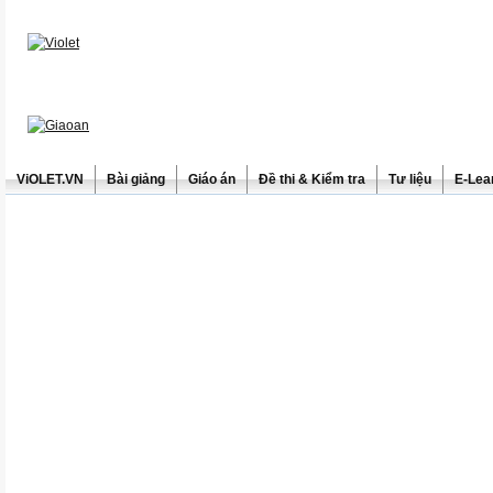
ViOLET.VN
Bài giảng
Giáo án
Đề thi & Kiểm tra
Tư liệu
E-Lea