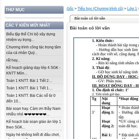
Gốc
>
Tiểu học (Chương trình cũ)
>
Lớp 1
THƯ MỤC
Bài toán có lời văn
CÁC Ý KIẾN MỚI NHẤT
Bài toán có lời văn
Biểu tập thể Chi bộ xây dựng
nhiệm vụ trọng...
Chương trình công tác trọng tâm
của cá nhân Quý...
rất hay...
Kế hoạch giảng dạy lớp 4 SGK -
KNTT Môn...
Toán 1 KNTT. Bài 1 Tiết 2....
Toán 1 KNTT. Bài 1 Tiết 1....
Toán 1 KNTT. Bài Các số từ 0
đến 10...
Bài soạn hay. Cảm ơn thầy Nam
nhiều nhé ❤️❤️❤️❤️❤️❤️...
Kế hoạch bài soạn giáo án lớp 1
theo SGK...
Ngày hè không biết đi đâu chơi,