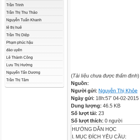
Trần Trinh
Trần Thị Thu Thảo
Nguyễn Tuấn Khanh
lê thị huê
Trần Thị Diệp
Phạm phúc hậu
đào uyên
Lê Thành Công
Lưu Thị Hường
Nguyển Tấn Dương
(
Tài liệu chưa được thẩm định
)
Trần Thị Tâm
Nguồn:
Người gửi:
Nguyễn Thị Khỏe
Ngày gửi:
18h:57' 04-02-2015
Dung lượng:
46.5 KB
Số lượt tải:
23
Số lượt thích:
0 người
HƯỚNG DẪN HỌC
I. MỤC ĐÍCH YÊU CẦU: