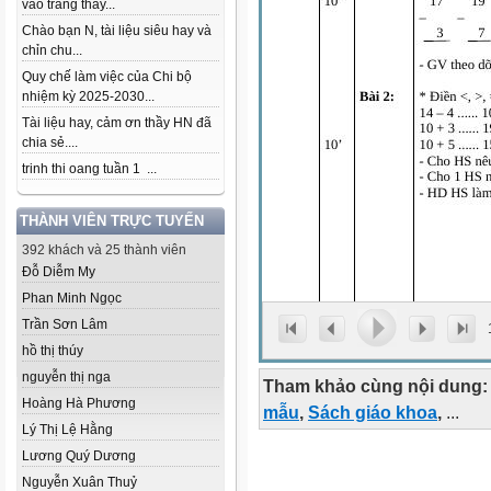
vào trang thầy...
Chào bạn N, tài liệu siêu hay và
chỉn chu...
Quy chế làm việc của Chi bộ
nhiệm kỳ 2025-2030...
Tài liệu hay, cảm ơn thầy HN đã
chia sẻ....
trinh thi oang tuần 1 ...
THÀNH VIÊN TRỰC TUYẾN
392 khách và 25 thành viên
Đỗ Diễm My
Phan Minh Ngọc
Trần Sơn Lâm
hồ thị thúy
nguyễn thị nga
Tham khảo cùng nội dung:
Hoàng Hà Phương
mẫu
,
Sách giáo khoa
,
...
Lý Thị Lệ Hằng
Lương Quý Dương
Nguyễn Xuân Thuỷ