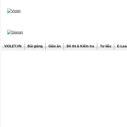
ViOLET.VN
Bài giảng
Giáo án
Đề thi & Kiểm tra
Tư liệu
E-Lea