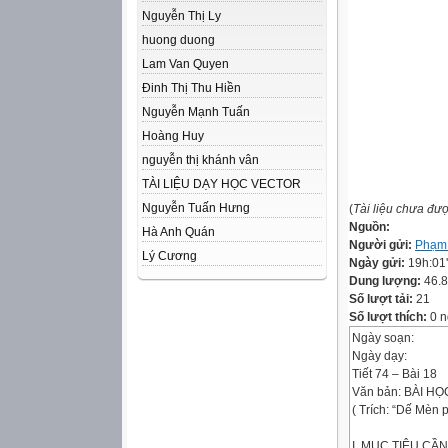
Nguyễn Thị Ly
huong duong
Lam Van Quyen
Đinh Thị Thu Hiền
Nguyễn Mạnh Tuấn
Hoàng Huy
nguyễn thị khánh vân
TÀI LIỆU DẠY HỌC VECTOR
Nguyễn Tuấn Hưng
(
Tài liệu chưa đư
Nguồn:
Hà Anh Quán
Người gửi:
Phạm
Lý Cương
Ngày gửi:
19h:01
Dung lượng:
46.
Số lượt tải:
21
Số lượt thích:
0 n
Ngày soạn:
Ngày dạy:
Tiết 74 – Bài 18
Văn bản: BÀI HỌ
( Trích: “Dế Mèn 
I. MỤC TIÊU CẦN