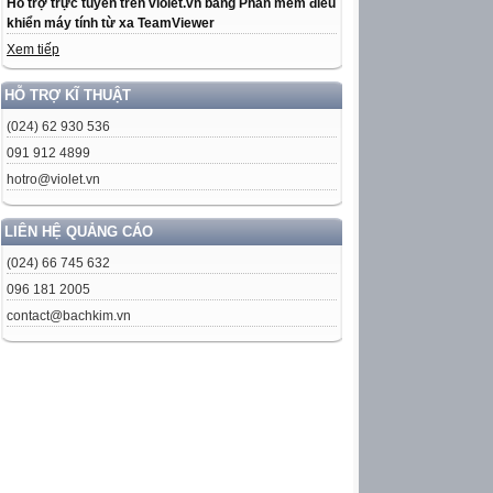
Hỗ trợ trực tuyến trên violet.vn bằng Phần mềm điều
khiển máy tính từ xa TeamViewer
Xem tiếp
HỖ TRỢ KĨ THUẬT
(024) 62 930 536
091 912 4899
hotro@violet.vn
LIÊN HỆ QUẢNG CÁO
(024) 66 745 632
096 181 2005
contact@bachkim.vn