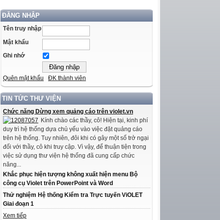
ĐĂNG NHẬP
Tên truy nhập
Mật khẩu
Ghi nhớ
Quên mật khẩu
ĐK thành viên
TIN TỨC THƯ VIỆN
Chức năng Dừng xem quảng cáo trên violet.vn
Kính chào các thầy, cô! Hiện tại, kinh phí
duy trì hệ thống dựa chủ yếu vào việc đặt quảng cáo
trên hệ thống. Tuy nhiên, đôi khi có gây một số trở ngại
đối với thầy, cô khi truy cập. Vì vậy, để thuận tiện trong
việc sử dụng thư viện hệ thống đã cung cấp chức
năng...
Khắc phục hiện tượng không xuất hiện menu Bộ
công cụ Violet trên PowerPoint và Word
Thử nghiệm Hệ thống Kiểm tra Trực tuyến ViOLET
Giai đoạn 1
Xem tiếp