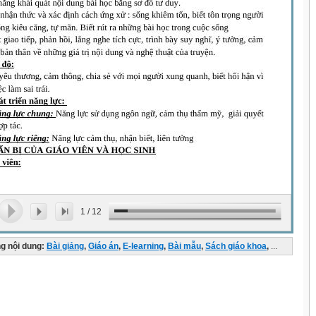
1
/
12
g nội dung:
Bài giảng
,
Giáo án
,
E-learning
,
Bài mẫu
,
Sách giáo khoa
,
...