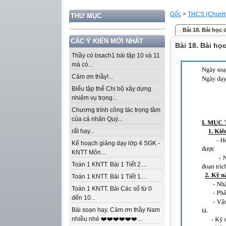
Gốc
>
THCS (Chương
THƯ MỤC
Bài 18. Bài học
CÁC Ý KIẾN MỚI NHẤT
Bài 18. Bài họ
Thầy có bsach1 bài tập 10 và 11
mà có...
Cảm ơn thầy!...
Biểu tập thể Chi bộ xây dựng
nhiệm vụ trọng...
Chương trình công tác trọng tâm
của cá nhân Quý...
rất hay...
Kế hoạch giảng dạy lớp 4 SGK -
KNTT Môn...
Toán 1 KNTT. Bài 1 Tiết 2....
Toán 1 KNTT. Bài 1 Tiết 1....
Toán 1 KNTT. Bài Các số từ 0
đến 10...
Bài soạn hay. Cảm ơn thầy Nam
nhiều nhé ❤️❤️❤️❤️❤️❤️...