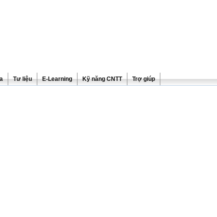
ra
Tư liệu
E-Learning
Kỹ năng CNTT
Trợ giúp