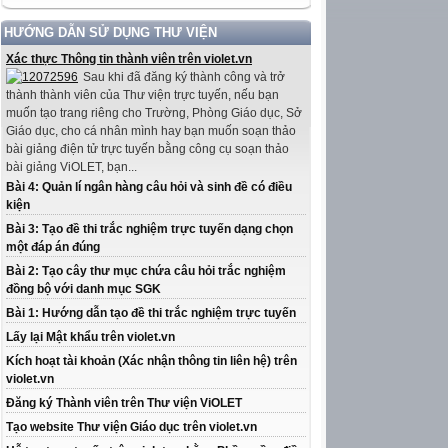
HƯỚNG DẪN SỬ DỤNG THƯ VIỆN
Xác thực Thông tin thành viên trên violet.vn
Sau khi đã đăng ký thành công và trở
thành thành viên của Thư viện trực tuyến, nếu bạn
muốn tạo trang riêng cho Trường, Phòng Giáo dục, Sở
Giáo dục, cho cá nhân mình hay bạn muốn soạn thảo
bài giảng điện tử trực tuyến bằng công cụ soạn thảo
bài giảng ViOLET, bạn...
Bài 4: Quản lí ngân hàng câu hỏi và sinh đề có điều
kiện
Bài 3: Tạo đề thi trắc nghiệm trực tuyến dạng chọn
một đáp án đúng
Bài 2: Tạo cây thư mục chứa câu hỏi trắc nghiệm
đồng bộ với danh mục SGK
Bài 1: Hướng dẫn tạo đề thi trắc nghiệm trực tuyến
Lấy lại Mật khẩu trên violet.vn
Kích hoạt tài khoản (Xác nhận thông tin liên hệ) trên
violet.vn
Đăng ký Thành viên trên Thư viện ViOLET
Tạo website Thư viện Giáo dục trên violet.vn