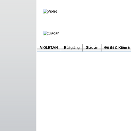
ViOLET.VN
Bài giảng
Giáo án
Đề thi & Kiểm t