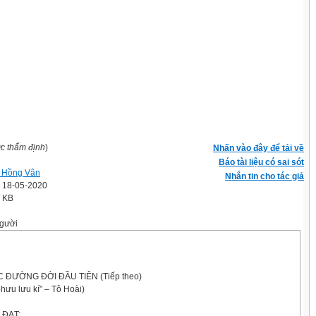
ợc thẩm định
)
Nhấn vào đây để tải về
Báo tài liệu có sai sót
 Hồng Vân
Nhắn tin cho tác giả
' 18-05-2020
8 KB
gười
C ĐƯỜNG ĐỜI ĐẦU TIÊN (Tiếp theo)
phưu lưu kí” – Tô Hoài)
 ĐẠT: