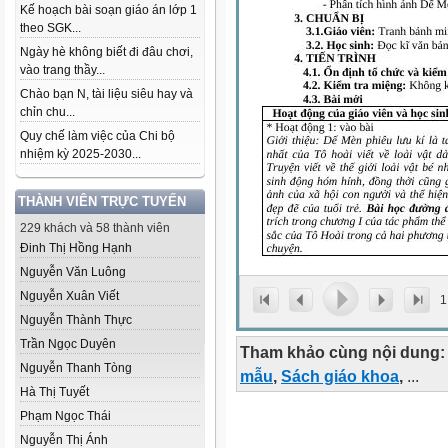
Kế hoạch bài soạn giáo án lớp 1
theo SGK...
Ngày hè không biết đi đâu chơi,
vào trang thầy...
Chào bạn N, tài liệu siêu hay và
chỉn chu...
Quy chế làm việc của Chi bộ
nhiệm kỳ 2025-2030...
THÀNH VIÊN TRỰC TUYẾN
229 khách và 58 thành viên
Đinh Thị Hồng Hạnh
Nguyễn Văn Luông
Nguyễn Xuân Viết
1
Nguyễn Thành Thực
Trần Ngọc Duyên
Tham khảo cùng nội dung:
Nguyễn Thanh Tòng
mẫu
,
Sách giáo khoa
,
...
Hà Thị Tuyết
Phạm Ngọc Thái
Nguyễn Thị Ánh