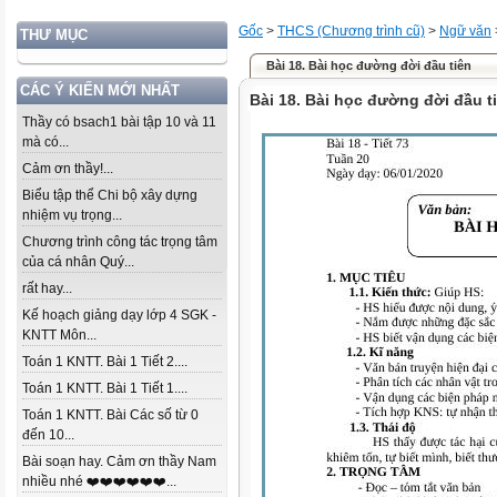
Gốc
>
THCS (Chương trình cũ)
>
Ngữ văn
THƯ MỤC
Bài 18. Bài học đường đời đầu tiên
CÁC Ý KIẾN MỚI NHẤT
Bài 18. Bài học đường đời đầu t
Thầy có bsach1 bài tập 10 và 11
mà có...
Cảm ơn thầy!...
Biểu tập thể Chi bộ xây dựng
nhiệm vụ trọng...
Chương trình công tác trọng tâm
của cá nhân Quý...
rất hay...
Kế hoạch giảng dạy lớp 4 SGK -
KNTT Môn...
Toán 1 KNTT. Bài 1 Tiết 2....
Toán 1 KNTT. Bài 1 Tiết 1....
Toán 1 KNTT. Bài Các số từ 0
đến 10...
Bài soạn hay. Cảm ơn thầy Nam
nhiều nhé ❤️❤️❤️❤️❤️❤️...