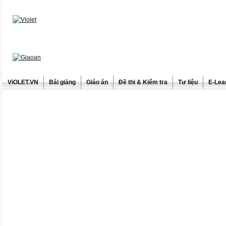
ViOLET.VN
Bài giảng
Giáo án
Đề thi & Kiểm tra
Tư liệu
E-Lea