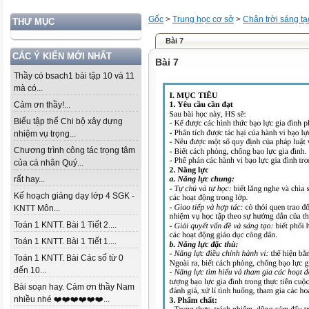
Gốc
>
Trung học cơ sở
>
Chân trời sáng tạ
THƯ MỤC
Bài 7
CÁC Ý KIẾN MỚI NHẤT
Bài 7
Thầy có bsach1 bài tập 10 và 11
mà có...
Cảm ơn thầy!...
Biểu tập thể Chi bộ xây dựng
nhiệm vụ trọng...
Chương trình công tác trọng tâm
của cá nhân Quý...
rất hay...
Kế hoạch giảng dạy lớp 4 SGK -
KNTT Môn...
Toán 1 KNTT. Bài 1 Tiết 2....
Toán 1 KNTT. Bài 1 Tiết 1....
Toán 1 KNTT. Bài Các số từ 0
đến 10...
Bài soạn hay. Cảm ơn thầy Nam
nhiều nhé ❤️❤️❤️❤️❤️❤️...