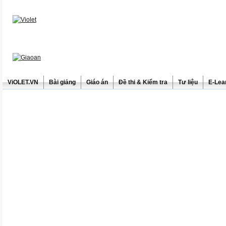
ViOLET.VN
Bài giảng
Giáo án
Đề thi & Kiểm tra
Tư liệu
E-Lea