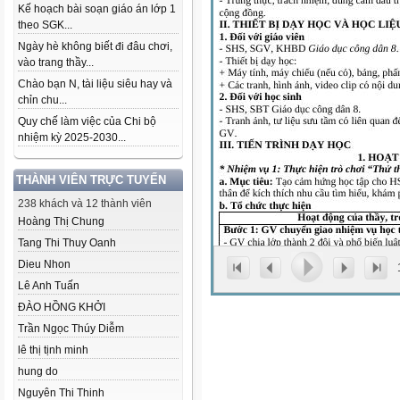
Kế hoạch bài soạn giáo án lớp 1
theo SGK...
Ngày hè không biết đi đâu chơi,
vào trang thầy...
Chào bạn N, tài liệu siêu hay và
chỉn chu...
Quy chế làm việc của Chi bộ
nhiệm kỳ 2025-2030...
THÀNH VIÊN TRỰC TUYẾN
238 khách và 12 thành viên
Hoàng Thị Chung
Tang Thi Thuy Oanh
Dieu Nhon
Lê Anh Tuấn
ĐÀO HỒNG KHỞI
Trần Ngọc Thúy Diễm
lê thị tịnh minh
hung do
Nguyên Thi Thinh