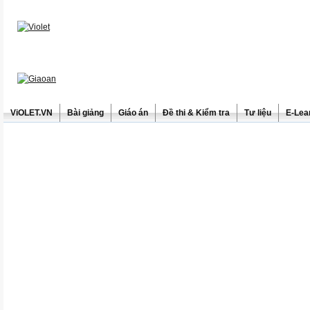
ViOLET.VN
Bài giảng
Giáo án
Đề thi & Kiểm tra
Tư liệu
E-Lea