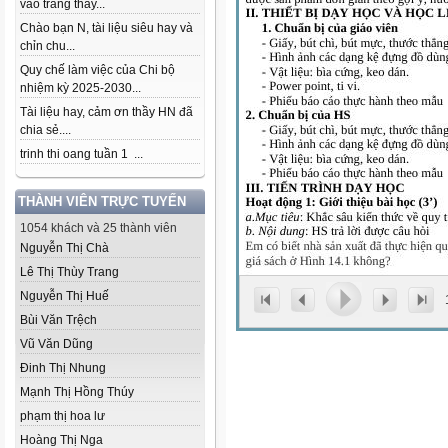
vào trang thầy...
Chào bạn N, tài liệu siêu hay và
chỉn chu...
Quy chế làm việc của Chi bộ
nhiệm kỳ 2025-2030...
Tài liệu hay, cảm ơn thầy HN đã
chia sẻ....
trinh thi oang tuần 1 ...
THÀNH VIÊN TRỰC TUYẾN
1054 khách và 25 thành viên
Nguyễn Thị Chà
Lê Thị Thùy Trang
Nguyễn Thị Huế
Bùi Văn Trệch
Vũ Văn Dũng
Đinh Thị Nhung
Mạnh Thị Hồng Thúy
phạm thị hoa lư
Hoàng Thị Nga