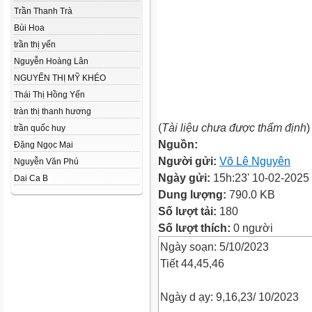
Trần Thanh Trà
Bùi Hoa
trần thị yến
Nguyễn Hoàng Lân
NGUYỂN THỊ MỸ KHÉO
Thái Thị Hồng Yến
tràn thị thanh hương
(
Tài liệu chưa được thẩm định
)
trần quốc huy
Nguồn:
Đặng Ngọc Mai
Người gửi:
Võ Lê Nguyên
Nguyễn Văn Phú
Ngày gửi:
15h:23' 10-02-2025
Dai Ca B
Dung lượng:
790.0 KB
Số lượt tải:
180
Số lượt thích:
0 người
Ngày soạn: 5/10/2023
Tiết 44,45,46
Ngày d ạy: 9,16,23/ 10/2023