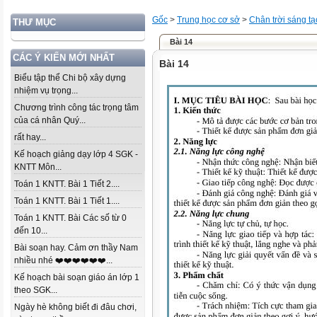
Gốc
>
Trung học cơ sở
>
Chân trời sáng tạ
THƯ MỤC
Bài 14
CÁC Ý KIẾN MỚI NHẤT
Bài 14
Biểu tập thể Chi bộ xây dựng
nhiệm vụ trọng...
Chương trình công tác trọng tâm
của cá nhân Quý...
rất hay...
Kế hoạch giảng dạy lớp 4 SGK -
KNTT Môn...
Toán 1 KNTT. Bài 1 Tiết 2....
Toán 1 KNTT. Bài 1 Tiết 1....
Toán 1 KNTT. Bài Các số từ 0
đến 10...
Bài soạn hay. Cảm ơn thầy Nam
nhiều nhé ❤️❤️❤️❤️❤️❤️...
Kế hoạch bài soạn giáo án lớp 1
theo SGK...
Ngày hè không biết đi đâu chơi,