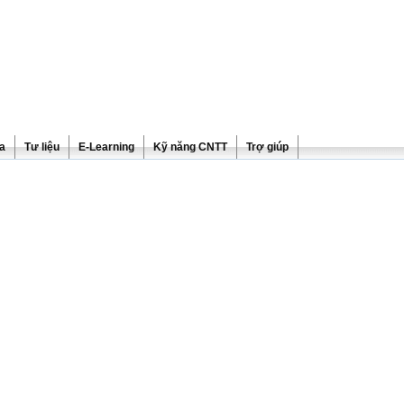
ra
Tư liệu
E-Learning
Kỹ năng CNTT
Trợ giúp