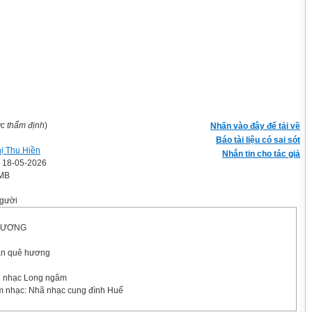
ợc thẩm định
)
Nhấn vào đây để tải về
Báo tài liệu có sai sót
hị Thu Hiền
Nhắn tin cho tác giả
' 18-05-2026
 MB
gười
 HƯƠNG
uân quê hương
n nhạc Long ngâm
m nhạc: Nhã nhạc cung đình Huế