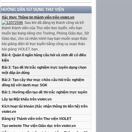
HƯỚNG DẪN SỬ DỤNG THƯ VIỆN
Xác thực Thông tin thành viên trên violet.vn
Sau khi đã đăng ký thành công và trở
thành thành viên của Thư viện trực tuyến, nếu bạn
muốn tạo trang riêng cho Trường, Phòng Giáo dục, Sở
Giáo dục, cho cá nhân mình hay bạn muốn soạn thảo
bài giảng điện tử trực tuyến bằng công cụ soạn thảo
bài giảng ViOLET, bạn...
Bài 4: Quản lí ngân hàng câu hỏi và sinh đề có điều
kiện
Bài 3: Tạo đề thi trắc nghiệm trực tuyến dạng chọn
một đáp án đúng
Bài 2: Tạo cây thư mục chứa câu hỏi trắc nghiệm
đồng bộ với danh mục SGK
Bài 1: Hướng dẫn tạo đề thi trắc nghiệm trực tuyến
Lấy lại Mật khẩu trên violet.vn
Kích hoạt tài khoản (Xác nhận thông tin liên hệ) trên
violet.vn
Đăng ký Thành viên trên Thư viện ViOLET
Tạo website Thư viện Giáo dục trên violet.vn