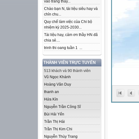
vào trang thầy...
Chào bạn N, tài liệu siêu hay và
chỉn chu...
Quy chế làm việc của Chi bộ
nhiệm kỳ 2025-2030...
Tài liệu hay, cảm ơn thầy HN đã
chia sẻ....
trinh thi oang tuần 1 ...
THÀNH VIÊN TRỰC TUYẾN
513 khách và 90 thành viên
Vũ Ngọc Khánh
Hoàng Văn Duy
thanh an
Hứa Kín
Nguyễn Trần Công Sĩ
Bùi Hải Yến
Trần Thị Hải
Trần Thị Kim Chi
Nguyễn Thùy Trang