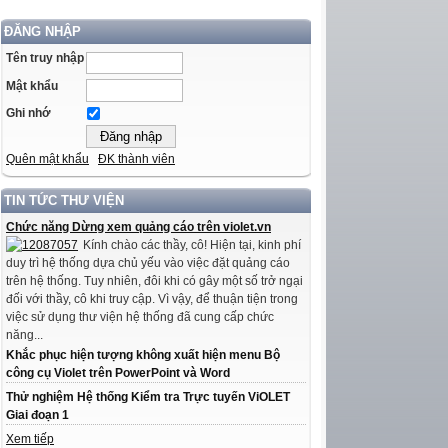
ĐĂNG NHẬP
Tên truy nhập
Mật khẩu
Ghi nhớ
Quên mật khẩu
ĐK thành viên
TIN TỨC THƯ VIỆN
Chức năng Dừng xem quảng cáo trên violet.vn
Kính chào các thầy, cô! Hiện tại, kinh phí
duy trì hệ thống dựa chủ yếu vào việc đặt quảng cáo
trên hệ thống. Tuy nhiên, đôi khi có gây một số trở ngại
đối với thầy, cô khi truy cập. Vì vậy, để thuận tiện trong
việc sử dụng thư viện hệ thống đã cung cấp chức
năng...
Khắc phục hiện tượng không xuất hiện menu Bộ
công cụ Violet trên PowerPoint và Word
Thử nghiệm Hệ thống Kiểm tra Trực tuyến ViOLET
Giai đoạn 1
Xem tiếp