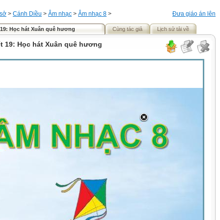
 sở
>
Cánh Diều
>
Âm nhạc
>
Âm nhạc 8
>
Đưa giáo án lên
 19: Học hát Xuân quê hương
Cùng tác giả
Lịch sử tải về
ết 19: Học hát Xuân quê hương