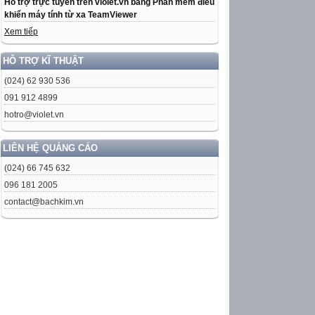
Hỗ trợ trực tuyến trên violet.vn bằng Phần mềm điều
khiển máy tính từ xa TeamViewer
Xem tiếp
HỖ TRỢ KĨ THUẬT
(024) 62 930 536
091 912 4899
hotro@violet.vn
LIÊN HỆ QUẢNG CÁO
(024) 66 745 632
096 181 2005
contact@bachkim.vn