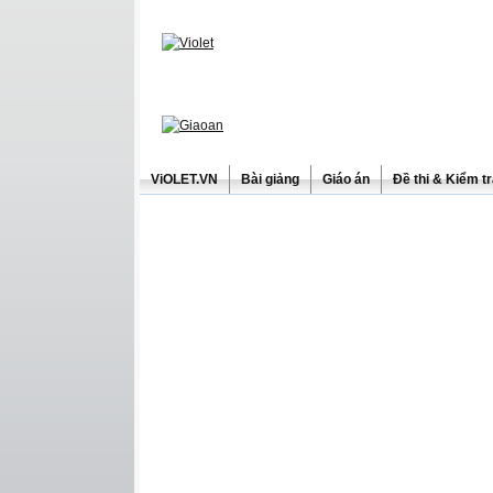
ViOLET.VN
Bài giảng
Giáo án
Đề thi & Kiểm t