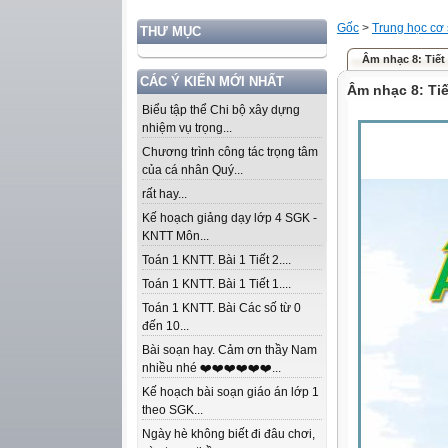
Gốc
>
Trung học cơ
THƯ MỤC
Âm nhạc 8: Tiết
CÁC Ý KIẾN MỚI NHẤT
Âm nhạc 8: Ti
Biểu tập thể Chi bộ xây dựng
nhiệm vụ trọng...
Chương trình công tác trọng tâm
của cá nhân Quý...
rất hay...
Kế hoạch giảng dạy lớp 4 SGK -
KNTT Môn...
Toán 1 KNTT. Bài 1 Tiết 2....
Toán 1 KNTT. Bài 1 Tiết 1....
Toán 1 KNTT. Bài Các số từ 0
đến 10...
Bài soạn hay. Cảm ơn thầy Nam
nhiều nhé ❤️❤️❤️❤️❤️❤️...
Kế hoạch bài soạn giáo án lớp 1
theo SGK...
Ngày hè không biết đi đâu chơi,