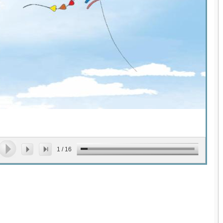
1
/
16