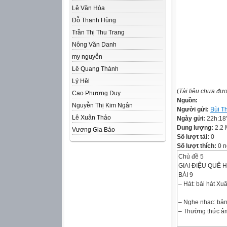
Lê Văn Hòa
Đỗ Thanh Hùng
Trần Thị Thu Trang
Nông Văn Danh
my nguyễn
Lê Quang Thành
Lý Hêl
(
Tài liệu chưa đư
Cao Phương Duy
Nguồn:
Nguyễn Thị Kim Ngân
Người gửi:
Bùi T
Lê Xuân Thảo
Ngày gửi:
22h:18
Dung lượng:
2.2
Vương Gia Bảo
Số lượt tải:
0
Số lượt thích:
0 n
Chủ đề 5
GIAI ĐIỆU QUÊ
BÀI 9
– Hát: bài hát X
– Nghe nhạc: bả
– Thường thức â