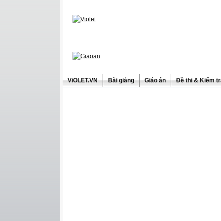
ViOLET.VN
Bài giảng
Giáo án
Đề thi & Kiểm t