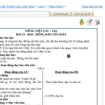
t nối Tri thức với Cuộc sống
>
Lớp 2
>
Tiếng Việt 2
>
Đưa giáo án lên
Cùng tác giả
Lịch sử tải về