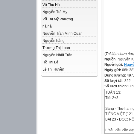
Võ Thu Hà
Nguyễn Trà My
Vũ Thị Mỹ Phượng
hà hà
Nguyễn Trần Minh Quân
Nguyễn hằng
Trương Thị Loan
(
Tài liệu chưa đư
Nguyễn Nhật Trân
Nguồn:
Nguyễn K
Hồ Thị Lê
Người gửi:
Nguyễ
Lê Thị Huyền
Ngày gửi:
08h:38
Dung lượng:
497
Số lượt tải:
322
Số lượt thích:
0 n
TUẦN 13:
Tiết 2+3:
Sáng - Thứ hai n
TIẾNG VIỆT (121 
BÀI 23 - ĐỌC: 
I. Yêu cầu cần đạt