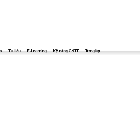
ra
Tư liệu
E-Learning
Kỹ năng CNTT
Trợ giúp