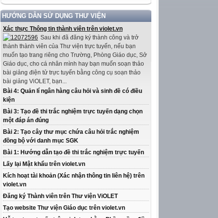
HƯỚNG DẪN SỬ DỤNG THƯ VIỆN
Xác thực Thông tin thành viên trên violet.vn
Sau khi đã đăng ký thành công và trở
thành thành viên của Thư viện trực tuyến, nếu bạn
muốn tạo trang riêng cho Trường, Phòng Giáo dục, Sở
Giáo dục, cho cá nhân mình hay bạn muốn soạn thảo
bài giảng điện tử trực tuyến bằng công cụ soạn thảo
bài giảng ViOLET, bạn...
Bài 4: Quản lí ngân hàng câu hỏi và sinh đề có điều
kiện
Bài 3: Tạo đề thi trắc nghiệm trực tuyến dạng chọn
một đáp án đúng
Bài 2: Tạo cây thư mục chứa câu hỏi trắc nghiệm
đồng bộ với danh mục SGK
Bài 1: Hướng dẫn tạo đề thi trắc nghiệm trực tuyến
Lấy lại Mật khẩu trên violet.vn
Kích hoạt tài khoản (Xác nhận thông tin liên hệ) trên
violet.vn
Đăng ký Thành viên trên Thư viện ViOLET
Tạo website Thư viện Giáo dục trên violet.vn