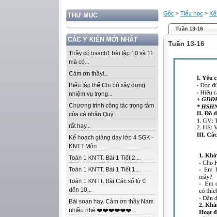
Gốc
>
Tiểu học
>
Kế
THƯ MỤC
Tuần 13-16
CÁC Ý KIẾN MỚI NHẤT
Tuần 13-16
Thầy có bsach1 bài tập 10 và 11
mà có...
Cảm ơn thầy!...
Biểu tập thể Chi bộ xây dựng
nhiệm vụ trọng...
Chương trình công tác trọng tâm
của cá nhân Quý...
rất hay...
Kế hoạch giảng dạy lớp 4 SGK -
KNTT Môn...
Toán 1 KNTT. Bài 1 Tiết 2....
Toán 1 KNTT. Bài 1 Tiết 1....
Toán 1 KNTT. Bài Các số từ 0
đến 10...
Bài soạn hay. Cảm ơn thầy Nam
nhiều nhé ❤️❤️❤️❤️❤️❤️...