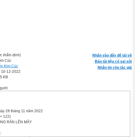
ợc thẩm định
)
Nhấn vào đây để tải về
im Cúc
Báo tài liệu có sai sót
n Kim Cúc
Nhắn tin cho tác giả
' 10-12-2022
.5 KB
gười
gày 28 tháng 11 năm 2022
+ 122)
RỒNG RẮN LÊN MÂY
: