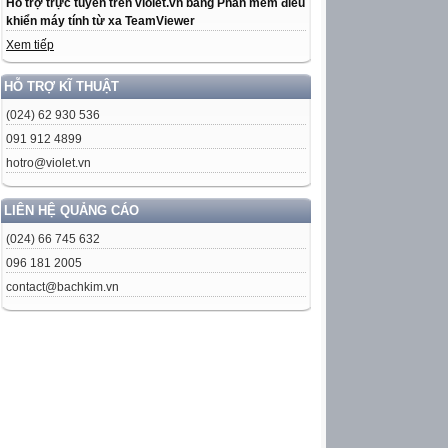
Hỗ trợ trực tuyến trên violet.vn bằng Phần mềm điều
khiển máy tính từ xa TeamViewer
Xem tiếp
HỖ TRỢ KĨ THUẬT
(024) 62 930 536
091 912 4899
hotro@violet.vn
LIÊN HỆ QUẢNG CÁO
(024) 66 745 632
096 181 2005
contact@bachkim.vn