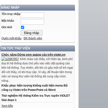
ĐĂNG NHẬP
Tên truy nhập
Mật khẩu
Ghi nhớ
Quên mật khẩu
ĐK thành viên
TIN TỨC THƯ VIỆN
Chức năng Dừng xem quảng cáo trên violet.vn
Kính chào các thầy, cô! Hiện tại, kinh phí
duy trì hệ thống dựa chủ yếu vào việc đặt quảng cáo
trên hệ thống. Tuy nhiên, đôi khi có gây một số trở ngại
đối với thầy, cô khi truy cập. Vì vậy, để thuận tiện trong
việc sử dụng thư viện hệ thống đã cung cấp chức
năng...
Khắc phục hiện tượng không xuất hiện menu Bộ
công cụ Violet trên PowerPoint và Word
Thử nghiệm Hệ thống Kiểm tra Trực tuyến ViOLET
Giai đoạn 1
Xem tiếp