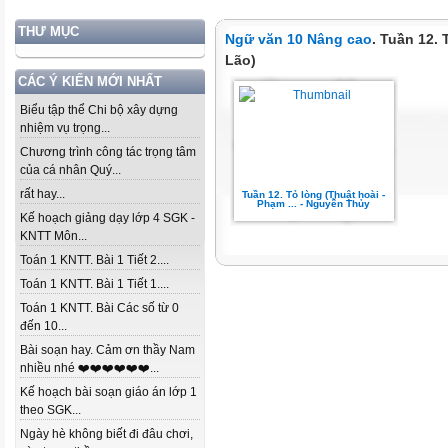
THƯ MỤC
Ngữ văn 10 Nâng cao
. Tuần 12.
Lão)
CÁC Ý KIẾN MỚI NHẤT
Biểu tập thể Chi bộ xây dựng
nhiệm vụ trọng...
Chương trình công tác trọng tâm
của cá nhân Quý...
rất hay...
Tuần 12. Tỏ lòng (Thuật hoài -
Phạm ... - Nguyễn Thủy
Kế hoạch giảng dạy lớp 4 SGK -
KNTT Môn...
Toán 1 KNTT. Bài 1 Tiết 2....
Toán 1 KNTT. Bài 1 Tiết 1....
Toán 1 KNTT. Bài Các số từ 0
đến 10...
Bài soạn hay. Cảm ơn thầy Nam
nhiều nhé ❤️❤️❤️❤️❤️❤️...
Kế hoạch bài soạn giáo án lớp 1
theo SGK...
Ngày hè không biết đi đâu chơi,