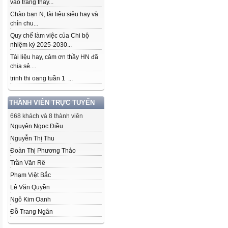
vào trang thầy...
Chào bạn N, tài liệu siêu hay và
chỉn chu...
Quy chế làm việc của Chi bộ
nhiệm kỳ 2025-2030...
Tài liệu hay, cảm ơn thầy HN đã
chia sẻ....
trinh thi oang tuần 1 ...
THÀNH VIÊN TRỰC TUYẾN
668 khách và 8 thành viên
Nguyên Ngọc Điều
Nguyễn Thị Thu
Đoàn Thị Phương Thảo
Trần Văn Rê
Phạm Việt Bắc
Lê Văn Quyền
Ngô Kim Oanh
Đỗ Trang Ngân