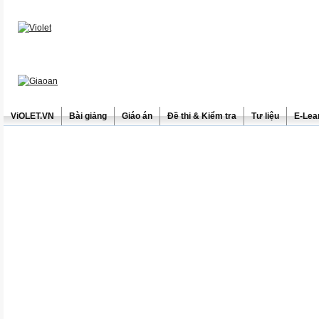
ViOLET.VN
Bài giảng
Giáo án
Đề thi & Kiểm tra
Tư liệu
E-Lea