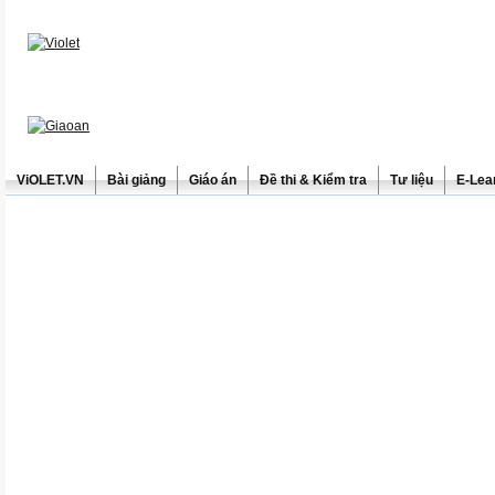
ViOLET.VN
Bài giảng
Giáo án
Đề thi & Kiểm tra
Tư liệu
E-Lea