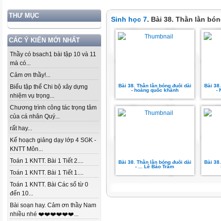
THƯ MỤC
Sinh học 7
. Bài 38. Thằn lằn bón
CÁC Ý KIẾN MỚI NHẤT
Thầy có bsach1 bài tập 10 và 11
mà có...
Cảm ơn thầy!...
Bài 38. Thằn lằn bóng đuôi dài
Bài 38
Biểu tập thể Chi bộ xây dựng
- hoàng quốc khánh
-
nhiệm vụ trọng...
Chương trình công tác trọng tâm
của cá nhân Quý...
rất hay...
Kế hoạch giảng dạy lớp 4 SGK -
KNTT Môn...
Toán 1 KNTT. Bài 1 Tiết 2....
Bài 38. Thằn lằn bóng đuôi dài
Bài 38
- ... Lê Bảo Trâm
Toán 1 KNTT. Bài 1 Tiết 1....
Toán 1 KNTT. Bài Các số từ 0
đến 10...
Bài soạn hay. Cảm ơn thầy Nam
nhiều nhé ❤️❤️❤️❤️❤️❤️...