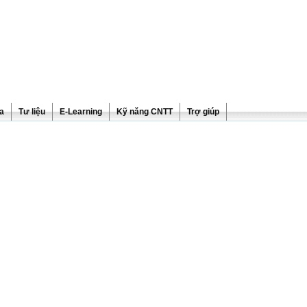
ra
Tư liệu
E-Learning
Kỹ năng CNTT
Trợ giúp