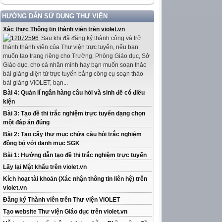
HƯỚNG DẪN SỬ DỤNG THƯ VIỆN
Xác thực Thông tin thành viên trên violet.vn
Sau khi đã đăng ký thành công và trở
thành thành viên của Thư viện trực tuyến, nếu bạn
muốn tạo trang riêng cho Trường, Phòng Giáo dục, Sở
Giáo dục, cho cá nhân mình hay bạn muốn soạn thảo
bài giảng điện tử trực tuyến bằng công cụ soạn thảo
bài giảng ViOLET, bạn...
Bài 4: Quản lí ngân hàng câu hỏi và sinh đề có điều
kiện
Bài 3: Tạo đề thi trắc nghiệm trực tuyến dạng chọn
một đáp án đúng
Bài 2: Tạo cây thư mục chứa câu hỏi trắc nghiệm
đồng bộ với danh mục SGK
Bài 1: Hướng dẫn tạo đề thi trắc nghiệm trực tuyến
Lấy lại Mật khẩu trên violet.vn
Kích hoạt tài khoản (Xác nhận thông tin liên hệ) trên
violet.vn
Đăng ký Thành viên trên Thư viện ViOLET
Tạo website Thư viện Giáo dục trên violet.vn