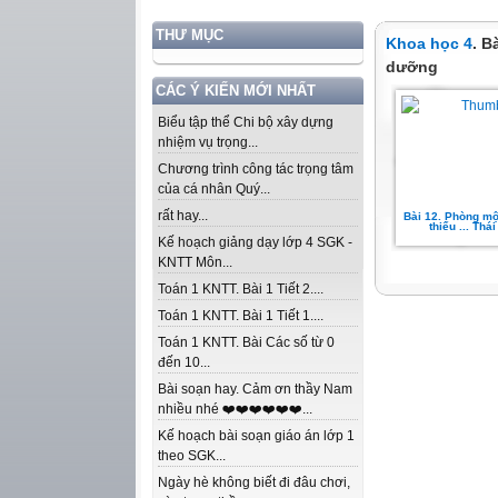
THƯ MỤC
Khoa học 4
. B
dưỡng
CÁC Ý KIẾN MỚI NHẤT
Biểu tập thể Chi bộ xây dựng
nhiệm vụ trọng...
Chương trình công tác trọng tâm
của cá nhân Quý...
rất hay...
Bài 12. Phòng mộ
thiếu ... Thá
Kế hoạch giảng dạy lớp 4 SGK -
KNTT Môn...
Toán 1 KNTT. Bài 1 Tiết 2....
Toán 1 KNTT. Bài 1 Tiết 1....
Toán 1 KNTT. Bài Các số từ 0
đến 10...
Bài soạn hay. Cảm ơn thầy Nam
nhiều nhé ❤️❤️❤️❤️❤️❤️...
Kế hoạch bài soạn giáo án lớp 1
theo SGK...
Ngày hè không biết đi đâu chơi,