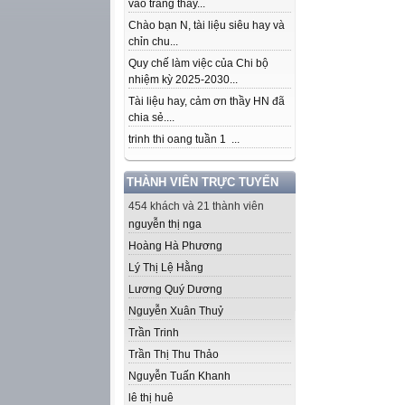
vào trang thầy...
Chào bạn N, tài liệu siêu hay và
chỉn chu...
Quy chế làm việc của Chi bộ
nhiệm kỳ 2025-2030...
Tài liệu hay, cảm ơn thầy HN đã
chia sẻ....
trinh thi oang tuần 1 ...
THÀNH VIÊN TRỰC TUYẾN
454 khách và 21 thành viên
nguyễn thị nga
Hoàng Hà Phương
Lý Thị Lệ Hằng
Lương Quý Dương
Nguyễn Xuân Thuỷ
Trần Trinh
Trần Thị Thu Thảo
Nguyễn Tuấn Khanh
lê thị huê