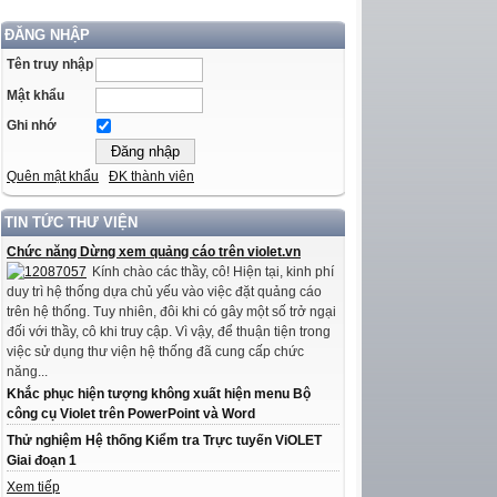
ĐĂNG NHẬP
Tên truy nhập
Mật khẩu
Ghi nhớ
Quên mật khẩu
ĐK thành viên
TIN TỨC THƯ VIỆN
Chức năng Dừng xem quảng cáo trên violet.vn
Kính chào các thầy, cô! Hiện tại, kinh phí
duy trì hệ thống dựa chủ yếu vào việc đặt quảng cáo
trên hệ thống. Tuy nhiên, đôi khi có gây một số trở ngại
đối với thầy, cô khi truy cập. Vì vậy, để thuận tiện trong
việc sử dụng thư viện hệ thống đã cung cấp chức
năng...
Khắc phục hiện tượng không xuất hiện menu Bộ
công cụ Violet trên PowerPoint và Word
Thử nghiệm Hệ thống Kiểm tra Trực tuyến ViOLET
Giai đoạn 1
Xem tiếp