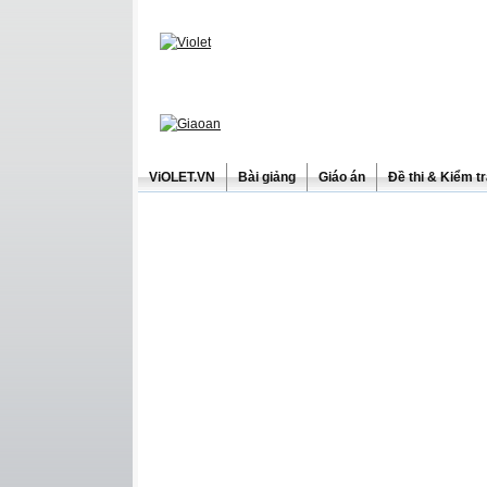
ViOLET.VN
Bài giảng
Giáo án
Đề thi & Kiểm t