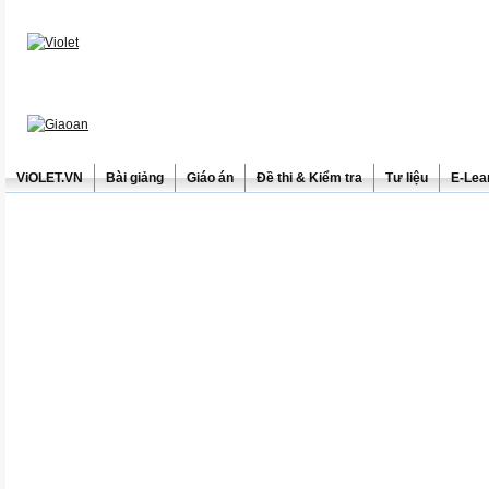
ViOLET.VN
Bài giảng
Giáo án
Đề thi & Kiểm tra
Tư liệu
E-Lea