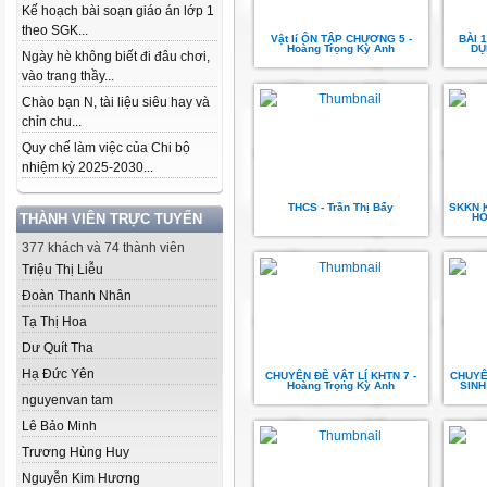
Kế hoạch bài soạn giáo án lớp 1
theo SGK...
Vật lí ÔN TẬP CHƯƠNG 5 -
BÀI 1
Hoàng Trọng Kỳ Anh
DU
Ngày hè không biết đi đâu chơi,
vào trang thầy...
Chào bạn N, tài liệu siêu hay và
chỉn chu...
Quy chế làm việc của Chi bộ
nhiệm kỳ 2025-2030...
THCS - Trần Thị Bẩy
SKKN 
THÀNH VIÊN TRỰC TUYẾN
HÓ
377 khách và 74 thành viên
Triệu Thị Liễu
Đoàn Thanh Nhân
Tạ Thị Hoa
Dư Quít Tha
Hạ Đức Yên
CHUYÊN ĐỀ VẬT LÍ KHTN 7 -
CHUYÊ
Hoàng Trọng Kỳ Anh
SINH 
nguyenvan tam
Lê Bảo Minh
Trương Hùng Huy
Nguyễn Kim Hương