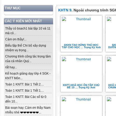
THƯ MỤC
KHTN 9
. Ngoài chương trình SG
CÁC Ý KIẾN MỚI NHẤT
Thầy có bsach1 bài tập 10 và 11
mà có...
Cảm ơn thầy!...
SKKN TẠO HỨNG THÚ HỌC
SK
Biểu tập thể Chi bộ xây dựng
TẬP CHO HỌC ... Trọng Kỳ Anh
DƯỠNG
nhiệm vụ trọng...
Chương trình công tác trọng tâm
của cá nhân Quý...
rất hay...
Kế hoạch giảng dạy lớp 4 SGK -
KNTT Môn...
Toán 1 KNTT. Bài 1 Tiết 2....
KNTT HOÁ HỌC ÔN TẬP CHỦ
HOÁ HỌ
ĐỀ 10 ... Trọng Kỳ Anh
CHUNG
Toán 1 KNTT. Bài 1 Tiết 1....
Toán 1 KNTT. Bài Các số từ 0
đến 10...
Bài soạn hay. Cảm ơn thầy Nam
nhiều nhé ❤️❤️❤️❤️❤️❤️...