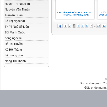
Huỳnh Thị Ngọc Thi
Nguyễn Văn Thuận
CHUYÊN ĐỀ HÓA HỌC KHTN 7
Cấu 
- PHẦN ... Trọng Kỳ Anh
2025-2
Trần An Duẩn
Lê Thị Ngọc Vui
...
1
2
3
4
5
6
7
12
13
THPT Ngô Sỹ Liên
Bùi Mạnh Quốc
hong ngoc le
Hà Thị Huyền
Xã Hội Trắng
Lê quang phú
Nong Thi Thanh
©
Đơn vị chủ quản: Cô
Giấy phép mạng 