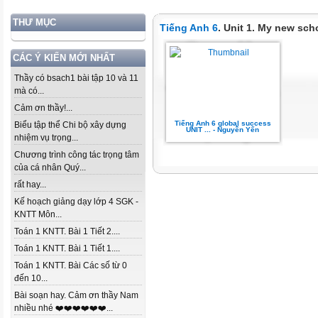
THƯ MỤC
Tiếng Anh 6
. Unit 1. My new scho
CÁC Ý KIẾN MỚI NHẤT
Thầy có bsach1 bài tập 10 và 11
mà có...
Cảm ơn thầy!...
Tiếng Anh 6 global success
Biểu tập thể Chi bộ xây dựng
UNIT ... - Nguyễn Yến
nhiệm vụ trọng...
Chương trình công tác trọng tâm
của cá nhân Quý...
rất hay...
Kế hoạch giảng dạy lớp 4 SGK -
KNTT Môn...
Toán 1 KNTT. Bài 1 Tiết 2....
Toán 1 KNTT. Bài 1 Tiết 1....
Toán 1 KNTT. Bài Các số từ 0
đến 10...
Bài soạn hay. Cảm ơn thầy Nam
nhiều nhé ❤️❤️❤️❤️❤️❤️...