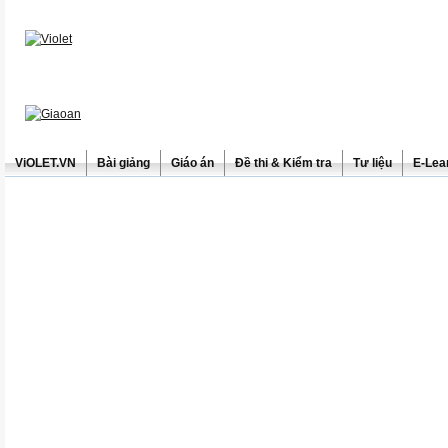
ViOLET.VN
Bài giảng
Giáo án
Đề thi & Kiểm tra
Tư liệu
E-Lea