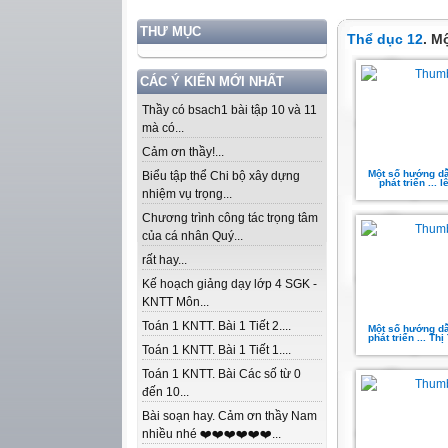
THƯ MỤC
Thể dục 12
. M
CÁC Ý KIẾN MỚI NHẤT
Thầy có bsach1 bài tập 10 và 11
mà có...
Cảm ơn thầy!...
Một số hướng dẫ
Biểu tập thể Chi bộ xây dựng
phát triển ... 
nhiệm vụ trọng...
Chương trình công tác trọng tâm
của cá nhân Quý...
rất hay...
Kế hoạch giảng dạy lớp 4 SGK -
KNTT Môn...
Toán 1 KNTT. Bài 1 Tiết 2....
Một số hướng dẫ
phát triển ... Th
Toán 1 KNTT. Bài 1 Tiết 1....
Toán 1 KNTT. Bài Các số từ 0
đến 10...
Bài soạn hay. Cảm ơn thầy Nam
nhiều nhé ❤️❤️❤️❤️❤️❤️...