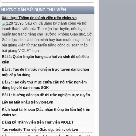
HƯỚNG DẪN SỬ DỤNG THƯ VIỆN
Xác thực Thông tin thành viên trên violet.vn
Sau khi đã đăng ký thành công và trở
thành thành viên của Thư viện trực tuyến, nếu bạn
muốn tạo trang riêng cho Trường, Phòng Giáo dục, Sở
Giáo dục, cho cá nhân mình hay bạn muốn soạn thảo
bài giảng điện tử trực tuyến bằng công cụ soạn thảo
bài giảng ViOLET, bạn...
Bài 4: Quản lí ngân hàng câu hỏi và sinh đề có điều
kiện
Bài 3: Tạo đề thi trắc nghiệm trực tuyến dạng chọn
một đáp án đúng
Bài 2: Tạo cây thư mục chứa câu hỏi trắc nghiệm
đồng bộ với danh mục SGK
Bài 1: Hướng dẫn tạo đề thi trắc nghiệm trực tuyến
Lấy lại Mật khẩu trên violet.vn
Kích hoạt tài khoản (Xác nhận thông tin liên hệ) trên
violet.vn
Đăng ký Thành viên trên Thư viện ViOLET
Tạo website Thư viện Giáo dục trên violet.vn