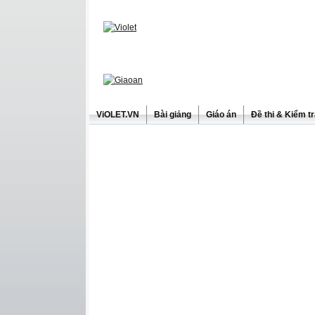
ViOLET.VN
Bài giảng
Giáo án
Đề thi & Kiểm t