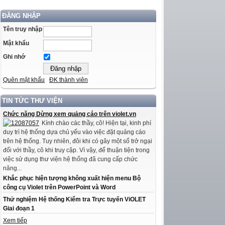
ĐĂNG NHẬP
Tên truy nhập
Mật khẩu
Ghi nhớ
Quên mật khẩu
ĐK thành viên
TIN TỨC THƯ VIỆN
Chức năng Dừng xem quảng cáo trên violet.vn
Kính chào các thầy, cô! Hiện tại, kinh phí
duy trì hệ thống dựa chủ yếu vào việc đặt quảng cáo
trên hệ thống. Tuy nhiên, đôi khi có gây một số trở ngại
đối với thầy, cô khi truy cập. Vì vậy, để thuận tiện trong
việc sử dụng thư viện hệ thống đã cung cấp chức
năng...
Khắc phục hiện tượng không xuất hiện menu Bộ
công cụ Violet trên PowerPoint và Word
Thử nghiệm Hệ thống Kiểm tra Trực tuyến ViOLET
Giai đoạn 1
Xem tiếp