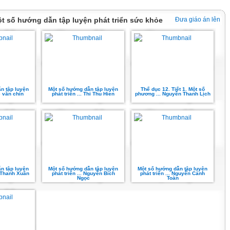
ột số hướng dẫn tập luyện phát triển sức khỏe
Đưa giáo án lên
n tập luyện
Một số hướng dẫn tập luyện
Thể dục 12. Tiết 1. Một số
lê văn chín
phát triển ... Thi Thu Hien
phương ... Nguyễn Thanh Lịch
n tập luyện
Một số hướng dẫn tập luyện
Một số hướng dẫn tập luyện
ị Thanh Xuân
phát triển ... Nguyễn Bích
phát triển ... Nguyễn Cảnh
Ngọc
Toàn