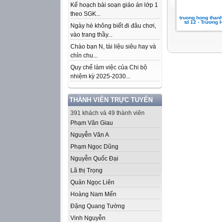
Kế hoạch bài soạn giáo án lớp 1
theo SGK...
truong hong than
td 12 - Trương
Ngày hè không biết đi đâu chơi,
vào trang thầy...
Chào bạn N, tài liệu siêu hay và
chỉn chu...
Quy chế làm việc của Chi bộ
nhiệm kỳ 2025-2030...
THÀNH VIÊN TRỰC TUYẾN
391 khách và 49 thành viên
Phạm Văn Giau
Nguyễn Văn A
Phạm Ngọc Dũng
Nguyễn Quốc Đại
Lã thị Trọng
Quản Ngọc Liên
Hoàng Nam Mến
Đặng Quang Tường
Vinh Nguyễn