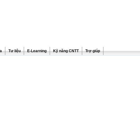
ra
Tư liệu
E-Learning
Kỹ năng CNTT
Trợ giúp