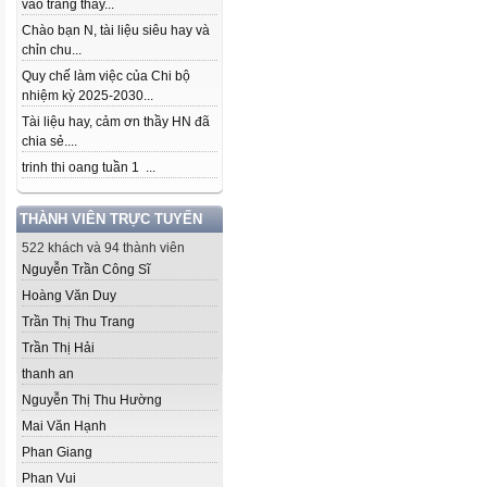
vào trang thầy...
Chào bạn N, tài liệu siêu hay và
chỉn chu...
Quy chế làm việc của Chi bộ
nhiệm kỳ 2025-2030...
Tài liệu hay, cảm ơn thầy HN đã
chia sẻ....
trinh thi oang tuần 1 ...
THÀNH VIÊN TRỰC TUYẾN
522 khách và 94 thành viên
Nguyễn Trần Công Sĩ
Hoàng Văn Duy
Trần Thị Thu Trang
Trần Thị Hải
thanh an
Nguyễn Thị Thu Hường
Mai Văn Hạnh
Phan Giang
Phan Vui