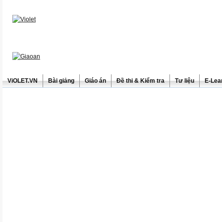
ViOLET.VN
Bài giảng
Giáo án
Đề thi & Kiểm tra
Tư liệu
E-Lea