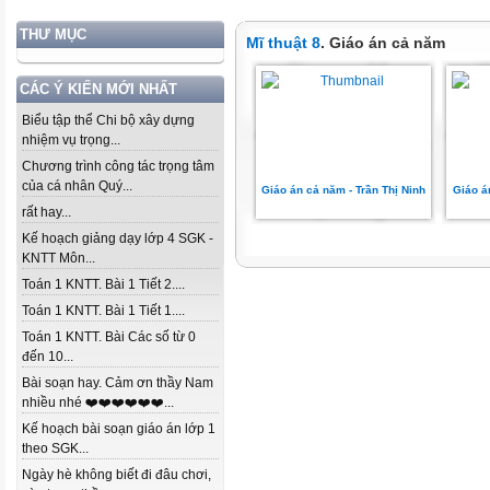
THƯ MỤC
Mĩ thuật 8
. Giáo án cả năm
CÁC Ý KIẾN MỚI NHẤT
Biểu tập thể Chi bộ xây dựng
nhiệm vụ trọng...
Chương trình công tác trọng tâm
của cá nhân Quý...
Giáo án cả năm - Trần Thị Ninh
Giáo á
rất hay...
Kế hoạch giảng dạy lớp 4 SGK -
KNTT Môn...
Toán 1 KNTT. Bài 1 Tiết 2....
Toán 1 KNTT. Bài 1 Tiết 1....
Toán 1 KNTT. Bài Các số từ 0
đến 10...
Bài soạn hay. Cảm ơn thầy Nam
nhiều nhé ❤️❤️❤️❤️❤️❤️...
Kế hoạch bài soạn giáo án lớp 1
theo SGK...
Ngày hè không biết đi đâu chơi,