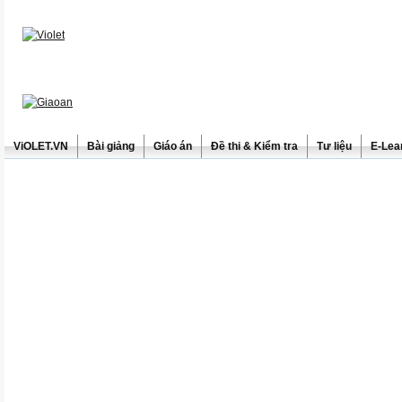
ViOLET.VN
Bài giảng
Giáo án
Đề thi & Kiểm tra
Tư liệu
E-Lea