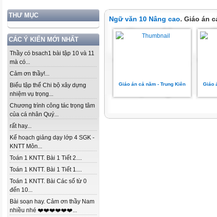
THƯ MỤC
Ngữ văn 10 Nâng cao
. Giáo án 
CÁC Ý KIẾN MỚI NHẤT
Thầy có bsach1 bài tập 10 và 11
mà có...
Cảm ơn thầy!...
Giáo án cả năm - Trung Kiên
Giáo 
Biểu tập thể Chi bộ xây dựng
nhiệm vụ trọng...
Chương trình công tác trọng tâm
của cá nhân Quý...
rất hay...
Kế hoạch giảng dạy lớp 4 SGK -
KNTT Môn...
Toán 1 KNTT. Bài 1 Tiết 2....
Toán 1 KNTT. Bài 1 Tiết 1....
Toán 1 KNTT. Bài Các số từ 0
đến 10...
Bài soạn hay. Cảm ơn thầy Nam
nhiều nhé ❤️❤️❤️❤️❤️❤️...