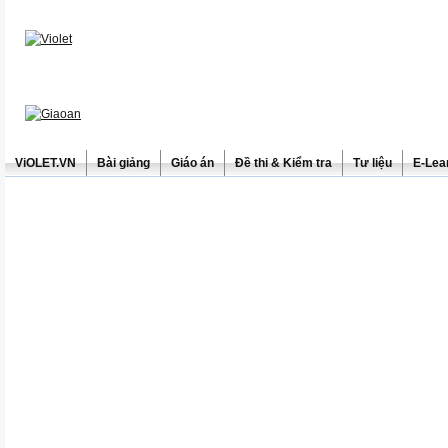
ViOLET.VN
Bài giảng
Giáo án
Đề thi & Kiểm tra
Tư liệu
E-Lea