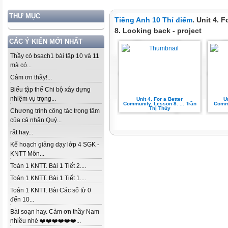
THƯ MỤC
Tiếng Anh 10 Thí điểm
. Unit 4. 
8. Looking back - project
CÁC Ý KIẾN MỚI NHẤT
Thầy có bsach1 bài tập 10 và 11
mà có...
Cảm ơn thầy!...
Biểu tập thể Chi bộ xây dựng
nhiệm vụ trọng...
Unit 4. For a Better
U
Community. Lesson 8. ... Trần
Commu
Thị Thúy
Chương trình công tác trọng tâm
của cá nhân Quý...
rất hay...
Kế hoạch giảng dạy lớp 4 SGK -
KNTT Môn...
Toán 1 KNTT. Bài 1 Tiết 2....
Toán 1 KNTT. Bài 1 Tiết 1....
Toán 1 KNTT. Bài Các số từ 0
đến 10...
Bài soạn hay. Cảm ơn thầy Nam
nhiều nhé ❤️❤️❤️❤️❤️❤️...