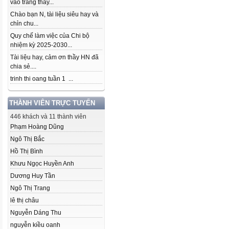
vào trang thầy...
Chào bạn N, tài liệu siêu hay và
chỉn chu...
Quy chế làm việc của Chi bộ
nhiệm kỳ 2025-2030...
Tài liệu hay, cảm ơn thầy HN đã
chia sẻ....
trinh thi oang tuần 1 ...
THÀNH VIÊN TRỰC TUYẾN
446 khách và 11 thành viên
Phạm Hoàng Dũng
Ngô Thị Bắc
Hồ Thị Bình
Khưu Ngọc Huyền Anh
Dương Huy Tần
Ngô Thị Trang
lê thị châu
Nguyễn Dáng Thu
nguyễn kiều oanh