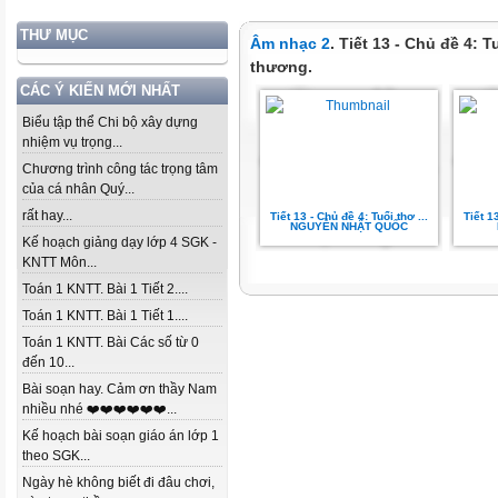
THƯ MỤC
Âm nhạc 2
. Tiết 13 - Chủ đề 4: 
thương.
CÁC Ý KIẾN MỚI NHẤT
Biểu tập thể Chi bộ xây dựng
nhiệm vụ trọng...
Chương trình công tác trọng tâm
của cá nhân Quý...
rất hay...
Tiết 13 - Chủ đề 4: Tuổi thơ ...
Tiết 1
NGUYỄN NHẬT QUỐC
Kế hoạch giảng dạy lớp 4 SGK -
KNTT Môn...
Toán 1 KNTT. Bài 1 Tiết 2....
Toán 1 KNTT. Bài 1 Tiết 1....
Toán 1 KNTT. Bài Các số từ 0
đến 10...
Bài soạn hay. Cảm ơn thầy Nam
nhiều nhé ❤️❤️❤️❤️❤️❤️...
Kế hoạch bài soạn giáo án lớp 1
theo SGK...
Ngày hè không biết đi đâu chơi,