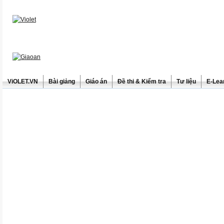
ViOLET.VN
Bài giảng
Giáo án
Đề thi & Kiểm tra
Tư liệu
E-Lea