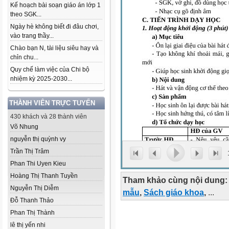
Kế hoạch bài soạn giáo án lớp 1
theo SGK...
Ngày hè không biết đi đâu chơi,
vào trang thầy...
Chào bạn N, tài liệu siêu hay và
chỉn chu...
Quy chế làm việc của Chi bộ
nhiệm kỳ 2025-2030...
THÀNH VIÊN TRỰC TUYẾN
430 khách và 28 thành viên
Võ Nhung
nguyễn thị quỳnh vy
Trần Thị Trâm
Phan Thi Uyen Kieu
Hoàng Thị Thanh Tuyền
Tham khảo cùng nội dung:
Nguyễn Thị Diễm
mẫu
,
Sách giáo khoa
,
...
Đỗ Thanh Thảo
Phan Thị Thành
lê thị yến nhi