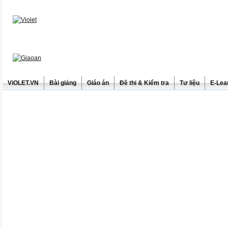
ViOLET.VN
Bài giảng
Giáo án
Đề thi & Kiểm tra
Tư liệu
E-Lea