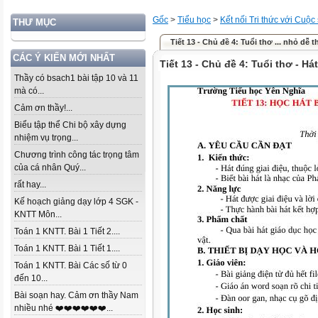
Gốc
>
Tiểu học
>
Kết nối Tri thức với Cuộc
THƯ MỤC
Tiết 13 - Chủ đề 4: Tuổi thơ ... nhỏ dễ 
CÁC Ý KIẾN MỚI NHẤT
Tiết 13 - Chủ đề 4: Tuổi thơ - H
Thầy có bsach1 bài tập 10 và 11
mà có...
Cảm ơn thầy!...
Biểu tập thể Chi bộ xây dựng
nhiệm vụ trọng...
Chương trình công tác trọng tâm
của cá nhân Quý...
rất hay...
Kế hoạch giảng dạy lớp 4 SGK -
KNTT Môn...
Toán 1 KNTT. Bài 1 Tiết 2....
Toán 1 KNTT. Bài 1 Tiết 1....
Toán 1 KNTT. Bài Các số từ 0
đến 10...
Bài soạn hay. Cảm ơn thầy Nam
nhiều nhé ❤️❤️❤️❤️❤️❤️...