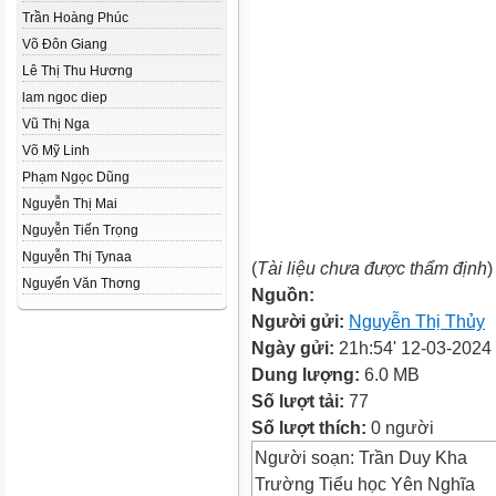
Trần Hoàng Phúc
Võ Đôn Giang
Lê Thị Thu Hương
lam ngoc diep
Vũ Thị Nga
Võ Mỹ Linh
Phạm Ngọc Dũng
Nguyễn Thị Mai
Nguyễn Tiến Trọng
Nguyễn Thị Tynaa
(
Tài liệu chưa được thẩm định
)
Nguyển Văn Thơng
Nguồn:
Người gửi:
Nguyễn Thị Thủy
Ngày gửi:
21h:54' 12-03-2024
Dung lượng:
6.0 MB
Số lượt tải:
77
Số lượt thích:
0 người
Người soạn: Trần Duy Kha
Trường Tiểu học Yên Nghĩa