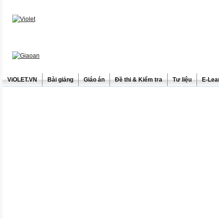
ViOLET.VN
Bài giảng
Giáo án
Đề thi & Kiểm tra
Tư liệu
E-Lea