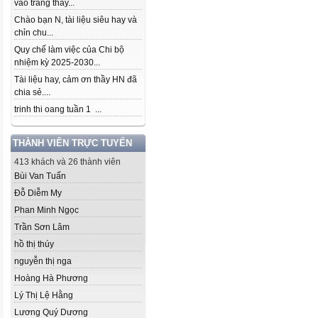
vào trang thầy...
Chào bạn N, tài liệu siêu hay và
chỉn chu...
Quy chế làm việc của Chi bộ
nhiệm kỳ 2025-2030...
Tài liệu hay, cảm ơn thầy HN đã
chia sẻ....
trinh thi oang tuần 1 ...
THÀNH VIÊN TRỰC TUYẾN
413 khách và 26 thành viên
Bùi Van Tuấn
Đỗ Diễm My
Phan Minh Ngọc
Trần Sơn Lâm
hồ thị thúy
nguyễn thị nga
Hoàng Hà Phương
Lý Thị Lệ Hằng
Lương Quý Dương