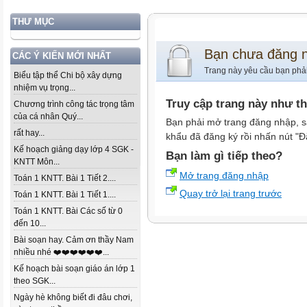
THƯ MỤC
Bạn chưa đăng 
CÁC Ý KIẾN MỚI NHẤT
Trang này yêu cầu bạn phả
Biểu tập thể Chi bộ xây dựng
nhiệm vụ trọng...
Truy cập trang này như t
Chương trình công tác trọng tâm
của cá nhân Quý...
Bạn phải mở trang đăng nhập, s
rất hay...
khẩu đã đăng ký rồi nhấn nút "Đ
Kế hoạch giảng dạy lớp 4 SGK -
Bạn làm gì tiếp theo?
KNTT Môn...
Mở trang đăng nhập
Toán 1 KNTT. Bài 1 Tiết 2....
Quay trở lại trang trước
Toán 1 KNTT. Bài 1 Tiết 1....
Toán 1 KNTT. Bài Các số từ 0
đến 10...
Bài soạn hay. Cảm ơn thầy Nam
nhiều nhé ❤️❤️❤️❤️❤️❤️...
Kế hoạch bài soạn giáo án lớp 1
theo SGK...
Ngày hè không biết đi đâu chơi,