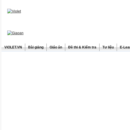
ViOLET.VN
Bài giảng
Giáo án
Đề thi & Kiểm tra
Tư liệu
E-Lea