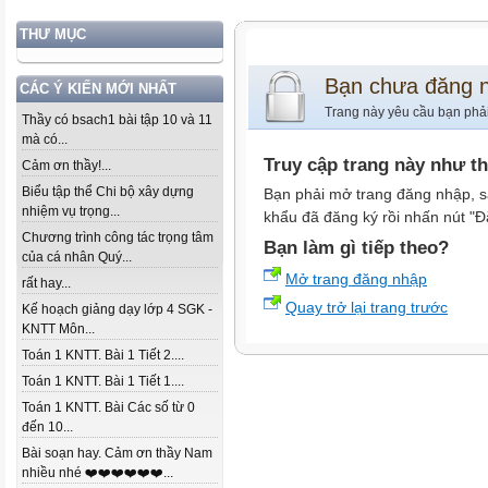
THƯ MỤC
Bạn chưa đăng 
CÁC Ý KIẾN MỚI NHẤT
Trang này yêu cầu bạn phả
Thầy có bsach1 bài tập 10 và 11
mà có...
Truy cập trang này như t
Cảm ơn thầy!...
Biểu tập thể Chi bộ xây dựng
Bạn phải mở trang đăng nhập, s
nhiệm vụ trọng...
khẩu đã đăng ký rồi nhấn nút "Đ
Chương trình công tác trọng tâm
Bạn làm gì tiếp theo?
của cá nhân Quý...
Mở trang đăng nhập
rất hay...
Quay trở lại trang trước
Kế hoạch giảng dạy lớp 4 SGK -
KNTT Môn...
Toán 1 KNTT. Bài 1 Tiết 2....
Toán 1 KNTT. Bài 1 Tiết 1....
Toán 1 KNTT. Bài Các số từ 0
đến 10...
Bài soạn hay. Cảm ơn thầy Nam
nhiều nhé ❤️❤️❤️❤️❤️❤️...