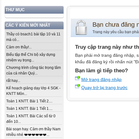
THƯ MỤC
Bạn chưa đăng 
CÁC Ý KIẾN MỚI NHẤT
Trang này yêu cầu bạn phả
Thầy có bsach1 bài tập 10 và 11
mà có...
Truy cập trang này như t
Cảm ơn thầy!...
Biểu tập thể Chi bộ xây dựng
Bạn phải mở trang đăng nhập, s
nhiệm vụ trọng...
khẩu đã đăng ký rồi nhấn nút "Đ
Chương trình công tác trọng tâm
Bạn làm gì tiếp theo?
của cá nhân Quý...
Mở trang đăng nhập
rất hay...
Quay trở lại trang trước
Kế hoạch giảng dạy lớp 4 SGK -
KNTT Môn...
Toán 1 KNTT. Bài 1 Tiết 2....
Toán 1 KNTT. Bài 1 Tiết 1....
Toán 1 KNTT. Bài Các số từ 0
đến 10...
Bài soạn hay. Cảm ơn thầy Nam
nhiều nhé ❤️❤️❤️❤️❤️❤️...