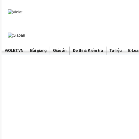
ViOLET.VN
Bài giảng
Giáo án
Đề thi & Kiểm tra
Tư liệu
E-Lea