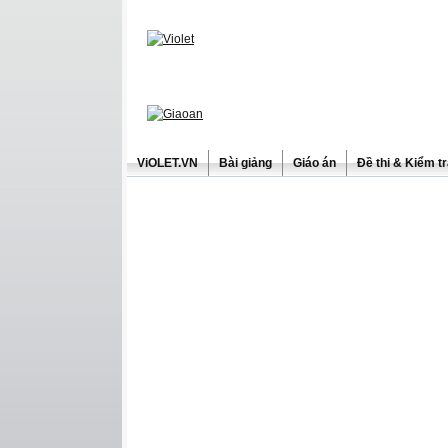
ViOLET.VN
Bài giảng
Giáo án
Đề thi & Kiểm t