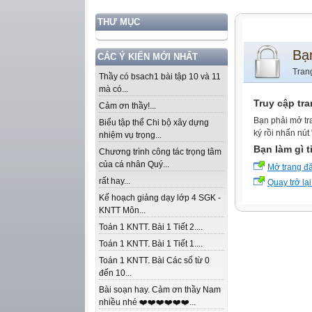
THƯ MỤC
Bạ
CÁC Ý KIẾN MỚI NHẤT
Tran
Thầy có bsach1 bài tập 10 và 11
mà có...
Truy cập tr
Cảm ơn thầy!...
Bạn phải mở tr
Biểu tập thể Chi bộ xây dựng
ký rồi nhấn nút
nhiệm vụ trọng...
Bạn làm gì t
Chương trình công tác trọng tâm
của cá nhân Quý...
Mở trang đ
rất hay...
Quay trở lại
Kế hoạch giảng dạy lớp 4 SGK -
KNTT Môn...
Toán 1 KNTT. Bài 1 Tiết 2....
Toán 1 KNTT. Bài 1 Tiết 1....
Toán 1 KNTT. Bài Các số từ 0
đến 10...
Bài soạn hay. Cảm ơn thầy Nam
nhiều nhé ❤️❤️❤️❤️❤️❤️...