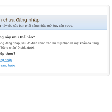
n chưa đăng nhập
g này yêu cầu bạn phải đăng nhập mới truy cập được.
ang này như thế nào?
ang đăng nhập, sau đó điền chính xác tên truy nhập và mật khẩu đã đăng
 "Đăng nhập" ở phía dưới.
iếp theo?
ăng nhập
 trang trước