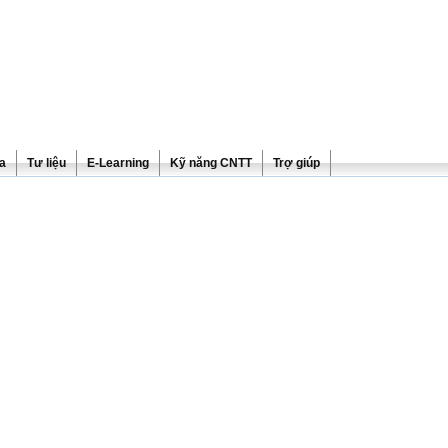
ra
Tư liệu
E-Learning
Kỹ năng CNTT
Trợ giúp