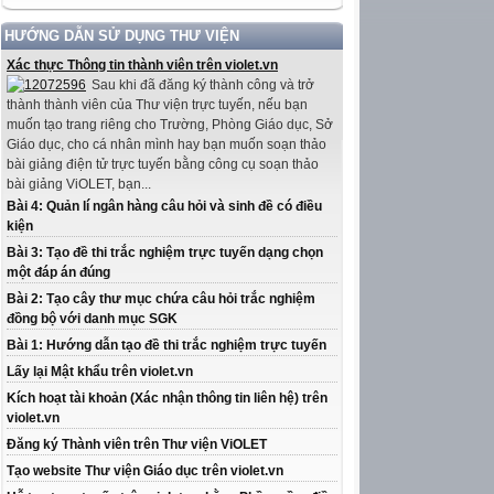
HƯỚNG DẪN SỬ DỤNG THƯ VIỆN
Xác thực Thông tin thành viên trên violet.vn
Sau khi đã đăng ký thành công và trở
thành thành viên của Thư viện trực tuyến, nếu bạn
muốn tạo trang riêng cho Trường, Phòng Giáo dục, Sở
Giáo dục, cho cá nhân mình hay bạn muốn soạn thảo
bài giảng điện tử trực tuyến bằng công cụ soạn thảo
bài giảng ViOLET, bạn...
Bài 4: Quản lí ngân hàng câu hỏi và sinh đề có điều
kiện
Bài 3: Tạo đề thi trắc nghiệm trực tuyến dạng chọn
một đáp án đúng
Bài 2: Tạo cây thư mục chứa câu hỏi trắc nghiệm
đồng bộ với danh mục SGK
Bài 1: Hướng dẫn tạo đề thi trắc nghiệm trực tuyến
Lấy lại Mật khẩu trên violet.vn
Kích hoạt tài khoản (Xác nhận thông tin liên hệ) trên
violet.vn
Đăng ký Thành viên trên Thư viện ViOLET
Tạo website Thư viện Giáo dục trên violet.vn