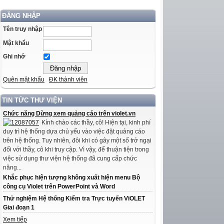
ĐĂNG NHẬP
Tên truy nhập
Mật khẩu
Ghi nhớ
Quên mật khẩu
ĐK thành viên
TIN TỨC THƯ VIỆN
Chức năng Dừng xem quảng cáo trên violet.vn
Kính chào các thầy, cô! Hiện tại, kinh phí
duy trì hệ thống dựa chủ yếu vào việc đặt quảng cáo
trên hệ thống. Tuy nhiên, đôi khi có gây một số trở ngại
đối với thầy, cô khi truy cập. Vì vậy, để thuận tiện trong
việc sử dụng thư viện hệ thống đã cung cấp chức
năng...
Khắc phục hiện tượng không xuất hiện menu Bộ
công cụ Violet trên PowerPoint và Word
Thử nghiệm Hệ thống Kiểm tra Trực tuyến ViOLET
Giai đoạn 1
Xem tiếp