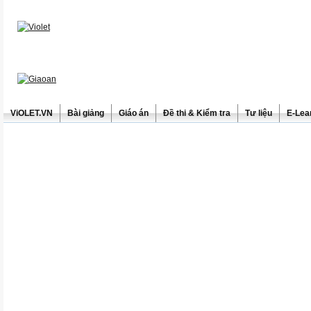
ViOLET.VN
Bài giảng
Giáo án
Đề thi & Kiểm tra
Tư liệu
E-Lea