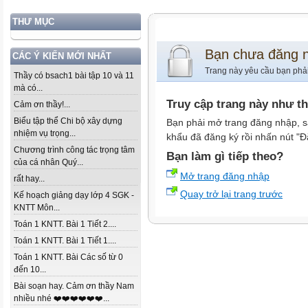
THƯ MỤC
Bạn chưa đăng 
CÁC Ý KIẾN MỚI NHẤT
Trang này yêu cầu bạn phả
Thầy có bsach1 bài tập 10 và 11
mà có...
Truy cập trang này như t
Cảm ơn thầy!...
Biểu tập thể Chi bộ xây dựng
Bạn phải mở trang đăng nhập, s
nhiệm vụ trọng...
khẩu đã đăng ký rồi nhấn nút "Đ
Chương trình công tác trọng tâm
Bạn làm gì tiếp theo?
của cá nhân Quý...
Mở trang đăng nhập
rất hay...
Quay trở lại trang trước
Kế hoạch giảng dạy lớp 4 SGK -
KNTT Môn...
Toán 1 KNTT. Bài 1 Tiết 2....
Toán 1 KNTT. Bài 1 Tiết 1....
Toán 1 KNTT. Bài Các số từ 0
đến 10...
Bài soạn hay. Cảm ơn thầy Nam
nhiều nhé ❤️❤️❤️❤️❤️❤️...