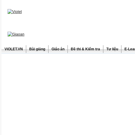
ViOLET.VN
Bài giảng
Giáo án
Đề thi & Kiểm tra
Tư liệu
E-Lea