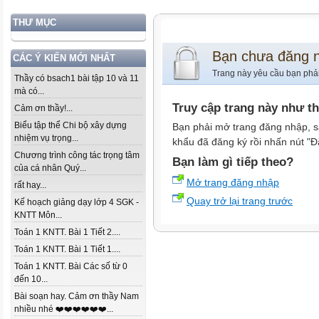
THƯ MỤC
Bạn chưa đăng 
CÁC Ý KIẾN MỚI NHẤT
Trang này yêu cầu bạn phả
Thầy có bsach1 bài tập 10 và 11
mà có...
Truy cập trang này như t
Cảm ơn thầy!...
Biểu tập thể Chi bộ xây dựng
Bạn phải mở trang đăng nhập, s
nhiệm vụ trọng...
khẩu đã đăng ký rồi nhấn nút "Đ
Chương trình công tác trọng tâm
Bạn làm gì tiếp theo?
của cá nhân Quý...
Mở trang đăng nhập
rất hay...
Quay trở lại trang trước
Kế hoạch giảng dạy lớp 4 SGK -
KNTT Môn...
Toán 1 KNTT. Bài 1 Tiết 2....
Toán 1 KNTT. Bài 1 Tiết 1....
Toán 1 KNTT. Bài Các số từ 0
đến 10...
Bài soạn hay. Cảm ơn thầy Nam
nhiều nhé ❤️❤️❤️❤️❤️❤️...