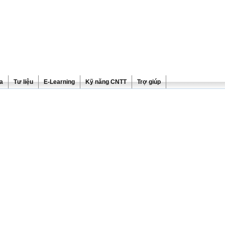
ra
Tư liệu
E-Learning
Kỹ năng CNTT
Trợ giúp