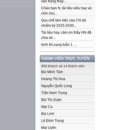
vào trang thầy...
Chào bạn N, tài liệu siêu hay và
chỉn chu...
Quy chế làm việc của Chi bộ
nhiệm kỳ 2025-2030...
Tài liệu hay, cảm ơn thầy HN đã
chia sẻ....
trinh thi oang tuần 1 ...
THÀNH VIÊN TRỰC TUYẾN
960 khách và 14 thành viên
Bùi Minh Tâm
Hoàng Thị Hoa
Nguyễn Quốc Long
Trần Nam Trung
Bùi Thị Xuân
Mai Ca
Bùi Linh
Lê Đình Trọng
Mai Uyên