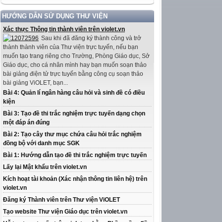
HƯỚNG DẪN SỬ DỤNG THƯ VIỆN
Xác thực Thông tin thành viên trên violet.vn
Sau khi đã đăng ký thành công và trở
thành thành viên của Thư viện trực tuyến, nếu bạn
muốn tạo trang riêng cho Trường, Phòng Giáo dục, Sở
Giáo dục, cho cá nhân mình hay bạn muốn soạn thảo
bài giảng điện tử trực tuyến bằng công cụ soạn thảo
bài giảng ViOLET, bạn...
Bài 4: Quản lí ngân hàng câu hỏi và sinh đề có điều
kiện
Bài 3: Tạo đề thi trắc nghiệm trực tuyến dạng chọn
một đáp án đúng
Bài 2: Tạo cây thư mục chứa câu hỏi trắc nghiệm
đồng bộ với danh mục SGK
Bài 1: Hướng dẫn tạo đề thi trắc nghiệm trực tuyến
Lấy lại Mật khẩu trên violet.vn
Kích hoạt tài khoản (Xác nhận thông tin liên hệ) trên
violet.vn
Đăng ký Thành viên trên Thư viện ViOLET
Tạo website Thư viện Giáo dục trên violet.vn