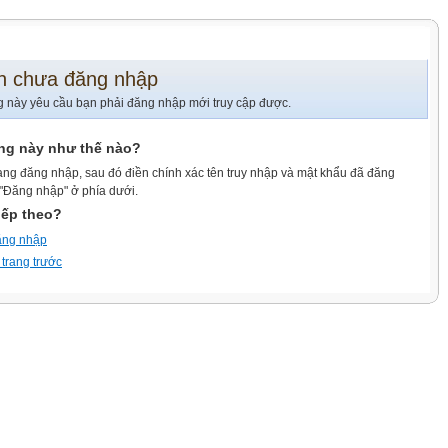
n chưa đăng nhập
g này yêu cầu bạn phải đăng nhập mới truy cập được.
ang này như thế nào?
ang đăng nhập, sau đó điền chính xác tên truy nhập và mật khẩu đã đăng
 "Đăng nhập" ở phía dưới.
iếp theo?
ăng nhập
 trang trước