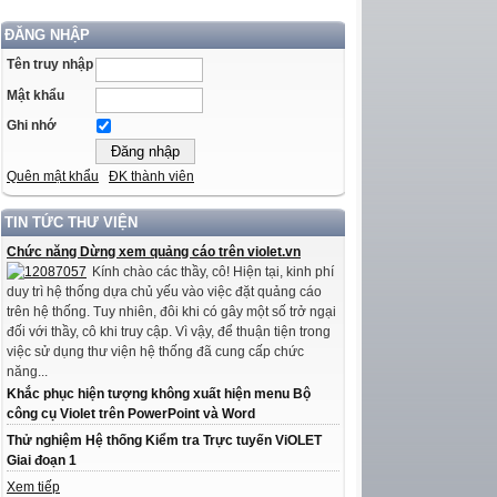
ĐĂNG NHẬP
Tên truy nhập
Mật khẩu
Ghi nhớ
Quên mật khẩu
ĐK thành viên
TIN TỨC THƯ VIỆN
Chức năng Dừng xem quảng cáo trên violet.vn
Kính chào các thầy, cô! Hiện tại, kinh phí
duy trì hệ thống dựa chủ yếu vào việc đặt quảng cáo
trên hệ thống. Tuy nhiên, đôi khi có gây một số trở ngại
đối với thầy, cô khi truy cập. Vì vậy, để thuận tiện trong
việc sử dụng thư viện hệ thống đã cung cấp chức
năng...
Khắc phục hiện tượng không xuất hiện menu Bộ
công cụ Violet trên PowerPoint và Word
Thử nghiệm Hệ thống Kiểm tra Trực tuyến ViOLET
Giai đoạn 1
Xem tiếp