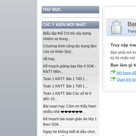
THƯ MỤC
Bạ
CÁC Ý KIẾN MỚI NHẤT
Tran
Biểu tập thể Chi bộ xây dựng
nhiệm vụ trọng...
Truy cập tr
Chương trình công tác trọng tâm
của cá nhân Quý...
Bạn phải mở tr
ký rồi nhấn nút
rất hay...
Bạn làm gì t
Kế hoạch giảng dạy lớp 4 SGK -
KNTT Môn...
Mở trang đ
Toán 1 KNTT. Bài 1 Tiết 2....
Quay trở lại
Toán 1 KNTT. Bài 1 Tiết 1....
Toán 1 KNTT. Bài Các số từ 0
đến 10...
Bài soạn hay. Cảm ơn thầy Nam
nhiều nhé ❤️❤️❤️❤️❤️❤️...
Kế hoạch bài soạn giáo án lớp 1
theo SGK...
Ngày hè không biết đi đâu chơi,