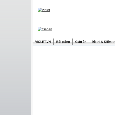
ViOLET.VN
Bài giảng
Giáo án
Đề thi & Kiểm t