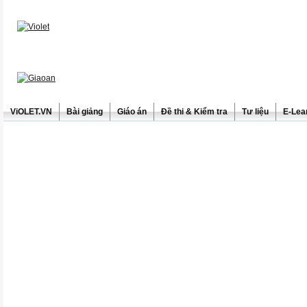
ViOLET.VN
Bài giảng
Giáo án
Đề thi & Kiểm tra
Tư liệu
E-Lea