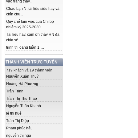
vào trang thầy...
Chào bạn N, tài liệu siêu hay và
chỉn chu...
Quy chế làm việc của Chi bộ
nhiệm kỳ 2025-2030...
Tài liệu hay, cảm ơn thầy HN đã
chia sẻ....
trinh thi oang tuần 1 ...
THÀNH VIÊN TRỰC TUYẾN
719 khách và 19 thành viên
Nguyễn Xuân Thuỷ
Hoàng Hà Phương
Trần Trinh
Trần Thị Thu Thảo
Nguyễn Tuấn Khanh
lê thị huê
Trần Thị Diệp
Phạm phúc hậu
nguyễn thị nga