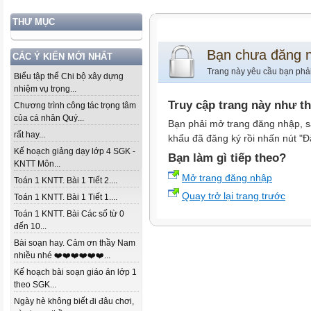
THƯ MỤC
Bạn chưa đăng 
CÁC Ý KIẾN MỚI NHẤT
Trang này yêu cầu bạn phả
Biểu tập thể Chi bộ xây dựng
nhiệm vụ trọng...
Truy cập trang này như t
Chương trình công tác trọng tâm
của cá nhân Quý...
Bạn phải mở trang đăng nhập, s
rất hay...
khẩu đã đăng ký rồi nhấn nút "Đ
Kế hoạch giảng dạy lớp 4 SGK -
Bạn làm gì tiếp theo?
KNTT Môn...
Mở trang đăng nhập
Toán 1 KNTT. Bài 1 Tiết 2....
Quay trở lại trang trước
Toán 1 KNTT. Bài 1 Tiết 1....
Toán 1 KNTT. Bài Các số từ 0
đến 10...
Bài soạn hay. Cảm ơn thầy Nam
nhiều nhé ❤️❤️❤️❤️❤️❤️...
Kế hoạch bài soạn giáo án lớp 1
theo SGK...
Ngày hè không biết đi đâu chơi,