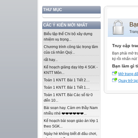
THƯ MỤC
Bạ
CÁC Ý KIẾN MỚI NHẤT
Tran
Biểu tập thể Chi bộ xây dựng
nhiệm vụ trọng...
Truy cập tr
Chương trình công tác trọng tâm
của cá nhân Quý...
Bạn phải mở tr
ký rồi nhấn nút
rất hay...
Bạn làm gì t
Kế hoạch giảng dạy lớp 4 SGK -
KNTT Môn...
Mở trang đ
Toán 1 KNTT. Bài 1 Tiết 2....
Quay trở lại
Toán 1 KNTT. Bài 1 Tiết 1....
Toán 1 KNTT. Bài Các số từ 0
đến 10...
Bài soạn hay. Cảm ơn thầy Nam
nhiều nhé ❤️❤️❤️❤️❤️❤️...
Kế hoạch bài soạn giáo án lớp 1
theo SGK...
Ngày hè không biết đi đâu chơi,