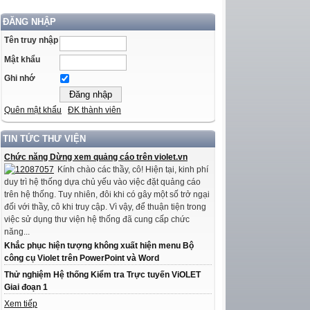
ĐĂNG NHẬP
Tên truy nhập
Mật khẩu
Ghi nhớ
Quên mật khẩu
ĐK thành viên
TIN TỨC THƯ VIỆN
Chức năng Dừng xem quảng cáo trên violet.vn
Kính chào các thầy, cô! Hiện tại, kinh phí
duy trì hệ thống dựa chủ yếu vào việc đặt quảng cáo
trên hệ thống. Tuy nhiên, đôi khi có gây một số trở ngại
đối với thầy, cô khi truy cập. Vì vậy, để thuận tiện trong
việc sử dụng thư viện hệ thống đã cung cấp chức
năng...
Khắc phục hiện tượng không xuất hiện menu Bộ
công cụ Violet trên PowerPoint và Word
Thử nghiệm Hệ thống Kiểm tra Trực tuyến ViOLET
Giai đoạn 1
Xem tiếp