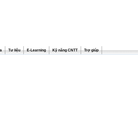
ra
Tư liệu
E-Learning
Kỹ năng CNTT
Trợ giúp