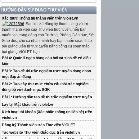
HƯỚNG DẪN SỬ DỤNG THƯ VIỆN
Xác thực Thông tin thành viên trên violet.vn
Sau khi đã đăng ký thành công và trở
thành thành viên của Thư viện trực tuyến, nếu bạn
muốn tạo trang riêng cho Trường, Phòng Giáo dục, Sở
Giáo dục, cho cá nhân mình hay bạn muốn soạn thảo
bài giảng điện tử trực tuyến bằng công cụ soạn thảo
bài giảng ViOLET, bạn...
Bài 4: Quản lí ngân hàng câu hỏi và sinh đề có điều
kiện
Bài 3: Tạo đề thi trắc nghiệm trực tuyến dạng chọn
một đáp án đúng
Bài 2: Tạo cây thư mục chứa câu hỏi trắc nghiệm
đồng bộ với danh mục SGK
Bài 1: Hướng dẫn tạo đề thi trắc nghiệm trực tuyến
Lấy lại Mật khẩu trên violet.vn
Kích hoạt tài khoản (Xác nhận thông tin liên hệ) trên
violet.vn
Đăng ký Thành viên trên Thư viện ViOLET
Tạo website Thư viện Giáo dục trên violet.vn