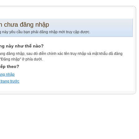
n chưa đăng nhập
g này yêu cầu bạn phải đăng nhập mới truy cập được.
ang này như thế nào?
ang đăng nhập, sau đó điền chính xác tên truy nhập và mật khẩu đã đăng
 "Đăng nhập" ở phía dưới.
iếp theo?
ăng nhập
 trang trước