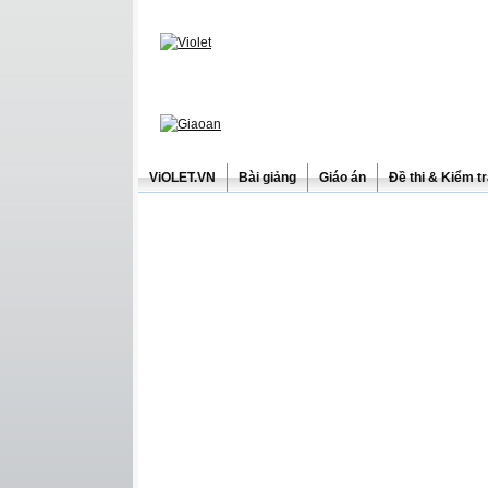
ViOLET.VN
Bài giảng
Giáo án
Đề thi & Kiểm t