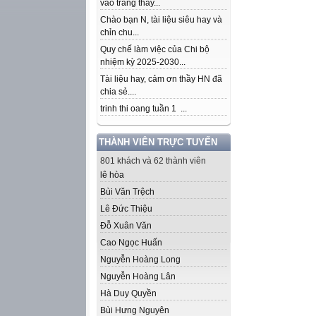
vào trang thầy...
Chào bạn N, tài liệu siêu hay và
chỉn chu...
Quy chế làm việc của Chi bộ
nhiệm kỳ 2025-2030...
Tài liệu hay, cảm ơn thầy HN đã
chia sẻ....
trinh thi oang tuần 1 ...
THÀNH VIÊN TRỰC TUYẾN
801 khách và 62 thành viên
lê hòa
Bùi Văn Trệch
Lê Đức Thiệu
Đỗ Xuân Văn
Cao Ngọc Huấn
Nguyễn Hoàng Long
Nguyễn Hoàng Lân
Hà Duy Quyền
Bùi Hưng Nguyên