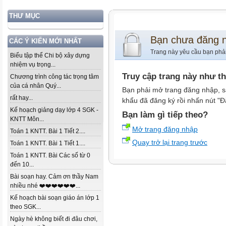
THƯ MỤC
Bạn chưa đăng 
CÁC Ý KIẾN MỚI NHẤT
Trang này yêu cầu bạn phả
Biểu tập thể Chi bộ xây dựng
nhiệm vụ trọng...
Truy cập trang này như t
Chương trình công tác trọng tâm
của cá nhân Quý...
Bạn phải mở trang đăng nhập, s
rất hay...
khẩu đã đăng ký rồi nhấn nút "Đ
Kế hoạch giảng dạy lớp 4 SGK -
Bạn làm gì tiếp theo?
KNTT Môn...
Mở trang đăng nhập
Toán 1 KNTT. Bài 1 Tiết 2....
Quay trở lại trang trước
Toán 1 KNTT. Bài 1 Tiết 1....
Toán 1 KNTT. Bài Các số từ 0
đến 10...
Bài soạn hay. Cảm ơn thầy Nam
nhiều nhé ❤️❤️❤️❤️❤️❤️...
Kế hoạch bài soạn giáo án lớp 1
theo SGK...
Ngày hè không biết đi đâu chơi,