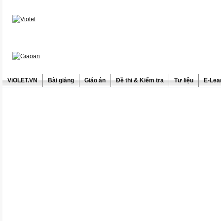
ViOLET.VN
Bài giảng
Giáo án
Đề thi & Kiểm tra
Tư liệu
E-Lea