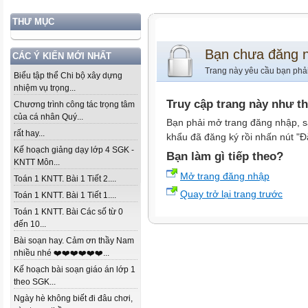
THƯ MỤC
Bạn chưa đăng 
CÁC Ý KIẾN MỚI NHẤT
Trang này yêu cầu bạn phả
Biểu tập thể Chi bộ xây dựng
nhiệm vụ trọng...
Truy cập trang này như t
Chương trình công tác trọng tâm
của cá nhân Quý...
Bạn phải mở trang đăng nhập, s
rất hay...
khẩu đã đăng ký rồi nhấn nút "Đ
Kế hoạch giảng dạy lớp 4 SGK -
Bạn làm gì tiếp theo?
KNTT Môn...
Mở trang đăng nhập
Toán 1 KNTT. Bài 1 Tiết 2....
Quay trở lại trang trước
Toán 1 KNTT. Bài 1 Tiết 1....
Toán 1 KNTT. Bài Các số từ 0
đến 10...
Bài soạn hay. Cảm ơn thầy Nam
nhiều nhé ❤️❤️❤️❤️❤️❤️...
Kế hoạch bài soạn giáo án lớp 1
theo SGK...
Ngày hè không biết đi đâu chơi,