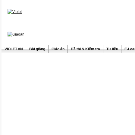
ViOLET.VN
Bài giảng
Giáo án
Đề thi & Kiểm tra
Tư liệu
E-Lea