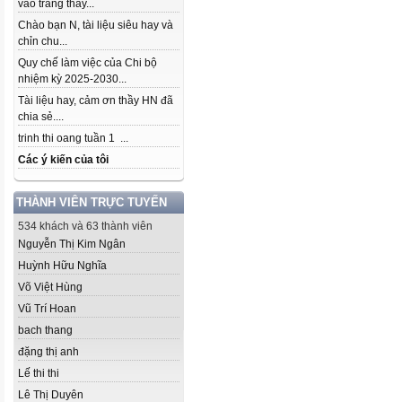
vào trang thầy...
Chào bạn N, tài liệu siêu hay và
chỉn chu...
Quy chế làm việc của Chi bộ
nhiệm kỳ 2025-2030...
Tài liệu hay, cảm ơn thầy HN đã
chia sẻ....
trinh thi oang tuần 1 ...
Các ý kiến của tôi
THÀNH VIÊN TRỰC TUYẾN
534 khách và 63 thành viên
Nguyễn Thị Kim Ngân
Huỳnh Hữu Nghĩa
Võ Việt Hùng
Vũ Trí Hoan
bach thang
đặng thị anh
Lế thi thi
Lê Thị Duyên