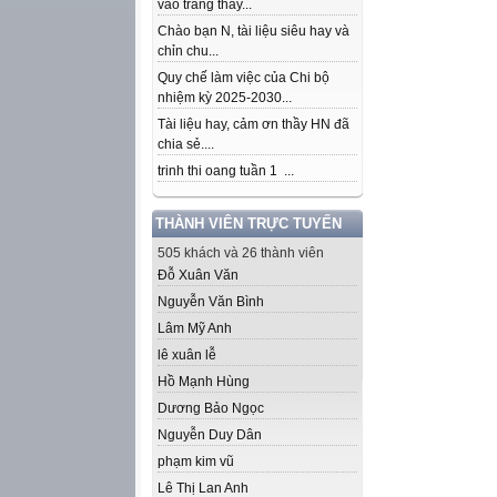
vào trang thầy...
Chào bạn N, tài liệu siêu hay và
chỉn chu...
Quy chế làm việc của Chi bộ
nhiệm kỳ 2025-2030...
Tài liệu hay, cảm ơn thầy HN đã
chia sẻ....
trinh thi oang tuần 1 ...
THÀNH VIÊN TRỰC TUYẾN
505 khách và 26 thành viên
Đỗ Xuân Văn
Nguyễn Văn Bình
Lâm Mỹ Anh
lê xuân lễ
Hồ Mạnh Hùng
Dương Bảo Ngọc
Nguyễn Duy Dân
phạm kim vũ
Lê Thị Lan Anh