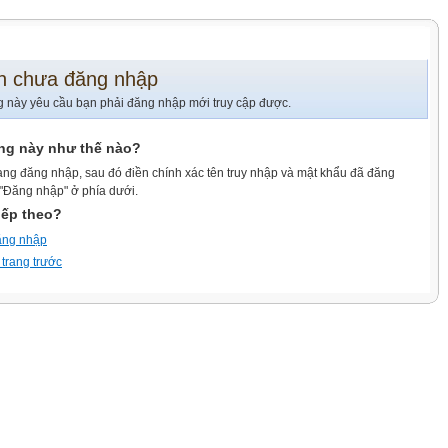
n chưa đăng nhập
g này yêu cầu bạn phải đăng nhập mới truy cập được.
ang này như thế nào?
ang đăng nhập, sau đó điền chính xác tên truy nhập và mật khẩu đã đăng
 "Đăng nhập" ở phía dưới.
iếp theo?
ăng nhập
 trang trước