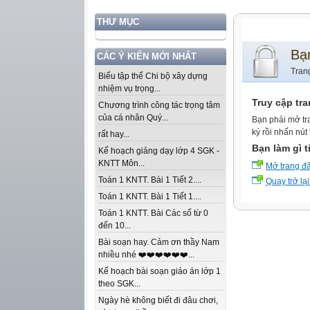
THƯ MỤC
Bạ
CÁC Ý KIẾN MỚI NHẤT
Tran
Biểu tập thể Chi bộ xây dựng
nhiệm vụ trọng...
Truy cập tr
Chương trình công tác trọng tâm
của cá nhân Quý...
Bạn phải mở tr
ký rồi nhấn nút
rất hay...
Bạn làm gì t
Kế hoạch giảng dạy lớp 4 SGK -
KNTT Môn...
Mở trang đ
Toán 1 KNTT. Bài 1 Tiết 2....
Quay trở lại
Toán 1 KNTT. Bài 1 Tiết 1....
Toán 1 KNTT. Bài Các số từ 0
đến 10...
Bài soạn hay. Cảm ơn thầy Nam
nhiều nhé ❤️❤️❤️❤️❤️❤️...
Kế hoạch bài soạn giáo án lớp 1
theo SGK...
Ngày hè không biết đi đâu chơi,