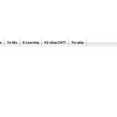
ra
Tư liệu
E-Learning
Kỹ năng CNTT
Trợ giúp