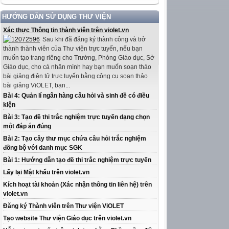
HƯỚNG DẪN SỬ DỤNG THƯ VIỆN
Xác thực Thông tin thành viên trên violet.vn
Sau khi đã đăng ký thành công và trở
thành thành viên của Thư viện trực tuyến, nếu bạn
muốn tạo trang riêng cho Trường, Phòng Giáo dục, Sở
Giáo dục, cho cá nhân mình hay bạn muốn soạn thảo
bài giảng điện tử trực tuyến bằng công cụ soạn thảo
bài giảng ViOLET, bạn...
Bài 4: Quản lí ngân hàng câu hỏi và sinh đề có điều
kiện
Bài 3: Tạo đề thi trắc nghiệm trực tuyến dạng chọn
một đáp án đúng
Bài 2: Tạo cây thư mục chứa câu hỏi trắc nghiệm
đồng bộ với danh mục SGK
Bài 1: Hướng dẫn tạo đề thi trắc nghiệm trực tuyến
Lấy lại Mật khẩu trên violet.vn
Kích hoạt tài khoản (Xác nhận thông tin liên hệ) trên
violet.vn
Đăng ký Thành viên trên Thư viện ViOLET
Tạo website Thư viện Giáo dục trên violet.vn