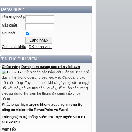
ĐĂNG NHẬP
Tên truy nhập
Mật khẩu
Ghi nhớ
Quên mật khẩu
ĐK thành viên
TIN TỨC THƯ VIỆN
Chức năng Dừng xem quảng cáo trên violet.vn
Kính chào các thầy, cô! Hiện tại, kinh phí
duy trì hệ thống dựa chủ yếu vào việc đặt quảng cáo
trên hệ thống. Tuy nhiên, đôi khi có gây một số trở ngại
đối với thầy, cô khi truy cập. Vì vậy, để thuận tiện trong
việc sử dụng thư viện hệ thống đã cung cấp chức
năng...
Khắc phục hiện tượng không xuất hiện menu Bộ
công cụ Violet trên PowerPoint và Word
Thử nghiệm Hệ thống Kiểm tra Trực tuyến ViOLET
Giai đoạn 1
Xem tiếp