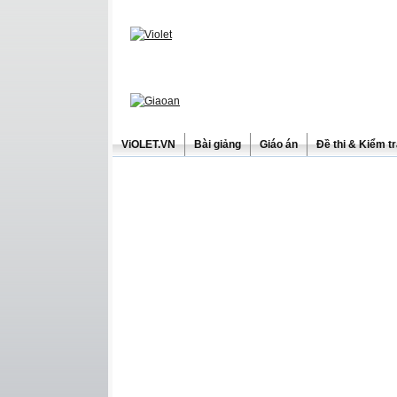
ViOLET.VN
Bài giảng
Giáo án
Đề thi & Kiểm t