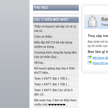
THƯ MỤC
Bạ
CÁC Ý KIẾN MỚI NHẤT
Tran
Thầy có bsach1 bài tập 10 và 11
mà có...
Truy cập tr
Cảm ơn thầy!...
Bạn phải mở tr
Biểu tập thể Chi bộ xây dựng
ký rồi nhấn nút
nhiệm vụ trọng...
Bạn làm gì t
Chương trình công tác trọng tâm
của cá nhân Quý...
Mở trang đ
rất hay...
Quay trở lại
Kế hoạch giảng dạy lớp 4 SGK -
KNTT Môn...
Toán 1 KNTT. Bài 1 Tiết 2....
Toán 1 KNTT. Bài 1 Tiết 1....
Toán 1 KNTT. Bài Các số từ 0
đến 10...
Bài soạn hay. Cảm ơn thầy Nam
nhiều nhé ❤️❤️❤️❤️❤️❤️...