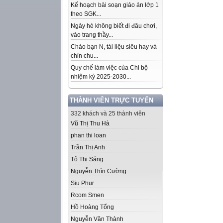
Kế hoạch bài soạn giáo án lớp 1
theo SGK...
Ngày hè không biết đi đâu chơi,
vào trang thầy...
Chào bạn N, tài liệu siêu hay và
chỉn chu...
Quy chế làm việc của Chi bộ
nhiệm kỳ 2025-2030...
THÀNH VIÊN TRỰC TUYẾN
332 khách và 25 thành viên
Vũ Thị Thu Hà
phan thi loan
Trần Thị Anh
Tô Thị Sáng
Nguyễn Thìn Cường
Siu Phur
Rcom Smen
Hồ Hoàng Tổng
Nguyễn Văn Thành