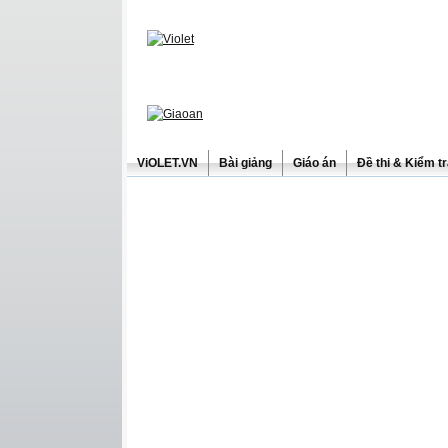
ViOLET.VN
Bài giảng
Giáo án
Đề thi & Kiểm t