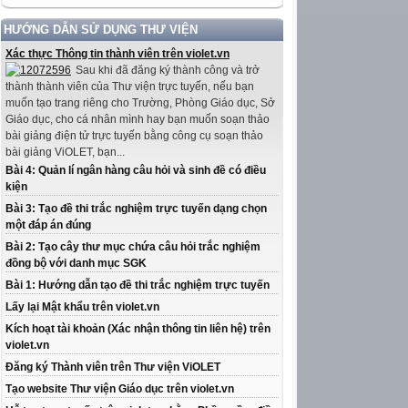
HƯỚNG DẪN SỬ DỤNG THƯ VIỆN
Xác thực Thông tin thành viên trên violet.vn
Sau khi đã đăng ký thành công và trở
thành thành viên của Thư viện trực tuyến, nếu bạn
muốn tạo trang riêng cho Trường, Phòng Giáo dục, Sở
Giáo dục, cho cá nhân mình hay bạn muốn soạn thảo
bài giảng điện tử trực tuyến bằng công cụ soạn thảo
bài giảng ViOLET, bạn...
Bài 4: Quản lí ngân hàng câu hỏi và sinh đề có điều
kiện
Bài 3: Tạo đề thi trắc nghiệm trực tuyến dạng chọn
một đáp án đúng
Bài 2: Tạo cây thư mục chứa câu hỏi trắc nghiệm
đồng bộ với danh mục SGK
Bài 1: Hướng dẫn tạo đề thi trắc nghiệm trực tuyến
Lấy lại Mật khẩu trên violet.vn
Kích hoạt tài khoản (Xác nhận thông tin liên hệ) trên
violet.vn
Đăng ký Thành viên trên Thư viện ViOLET
Tạo website Thư viện Giáo dục trên violet.vn