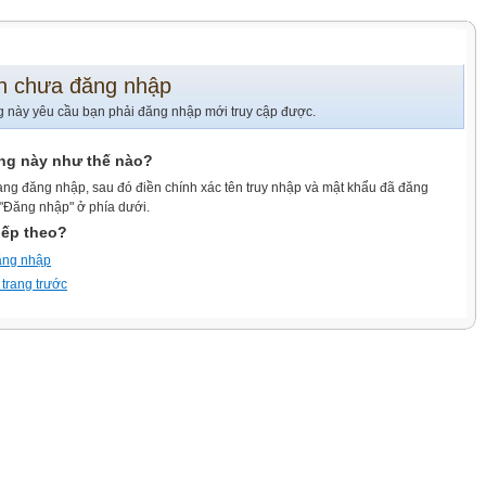
n chưa đăng nhập
g này yêu cầu bạn phải đăng nhập mới truy cập được.
ang này như thế nào?
ang đăng nhập, sau đó điền chính xác tên truy nhập và mật khẩu đã đăng
 "Đăng nhập" ở phía dưới.
iếp theo?
ăng nhập
 trang trước