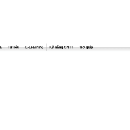
ra
Tư liệu
E-Learning
Kỹ năng CNTT
Trợ giúp