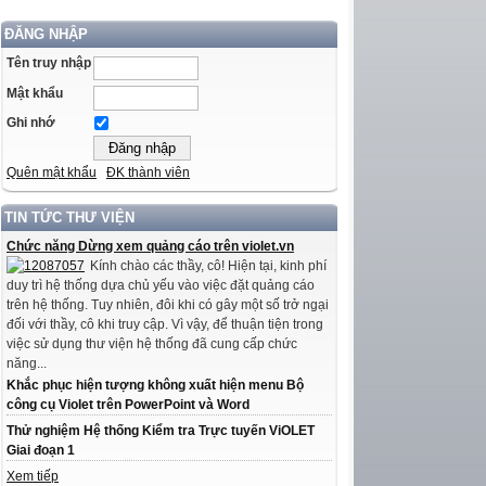
ĐĂNG NHẬP
Tên truy nhập
Mật khẩu
Ghi nhớ
Quên mật khẩu
ĐK thành viên
TIN TỨC THƯ VIỆN
Chức năng Dừng xem quảng cáo trên violet.vn
Kính chào các thầy, cô! Hiện tại, kinh phí
duy trì hệ thống dựa chủ yếu vào việc đặt quảng cáo
trên hệ thống. Tuy nhiên, đôi khi có gây một số trở ngại
đối với thầy, cô khi truy cập. Vì vậy, để thuận tiện trong
việc sử dụng thư viện hệ thống đã cung cấp chức
năng...
Khắc phục hiện tượng không xuất hiện menu Bộ
công cụ Violet trên PowerPoint và Word
Thử nghiệm Hệ thống Kiểm tra Trực tuyến ViOLET
Giai đoạn 1
Xem tiếp