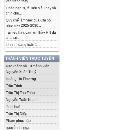
vào trang thầy...
Chào bạn N, tài liệu siêu hay và
chỉn chu...
Quy chế làm việc của Chi bộ
nhiệm kỳ 2025-2030...
Tài liệu hay, cảm ơn thầy HN đã
chia sẻ....
trinh thi oang tuần 1 ...
THÀNH VIÊN TRỰC TUYẾN
402 khách và 19 thành viên
Nguyễn Xuân Thuỷ
Hoàng Hà Phương
Trần Trinh
Trần Thị Thu Thảo
Nguyễn Tuấn Khanh
lê thị huê
Trần Thị Diệp
Phạm phúc hậu
nguyễn thị nga