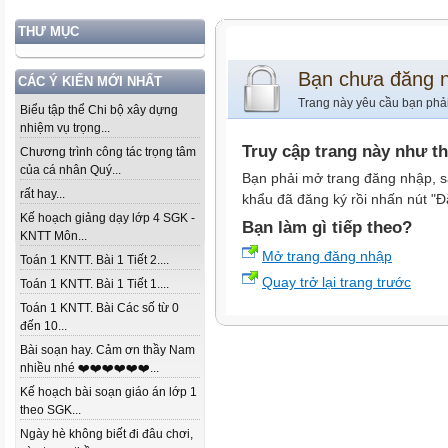
THƯ MỤC
Bạn chưa đăng 
CÁC Ý KIẾN MỚI NHẤT
Trang này yêu cầu bạn phả
Biểu tập thể Chi bộ xây dựng
nhiệm vụ trọng...
Truy cập trang này như t
Chương trình công tác trọng tâm
của cá nhân Quý...
Bạn phải mở trang đăng nhập, s
rất hay...
khẩu đã đăng ký rồi nhấn nút "Đ
Kế hoạch giảng dạy lớp 4 SGK -
Bạn làm gì tiếp theo?
KNTT Môn...
Mở trang đăng nhập
Toán 1 KNTT. Bài 1 Tiết 2....
Quay trở lại trang trước
Toán 1 KNTT. Bài 1 Tiết 1....
Toán 1 KNTT. Bài Các số từ 0
đến 10...
Bài soạn hay. Cảm ơn thầy Nam
nhiều nhé ❤️❤️❤️❤️❤️❤️...
Kế hoạch bài soạn giáo án lớp 1
theo SGK...
Ngày hè không biết đi đâu chơi,