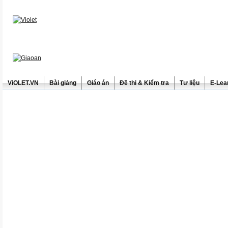
ViOLET.VN
Bài giảng
Giáo án
Đề thi & Kiểm tra
Tư liệu
E-Lea