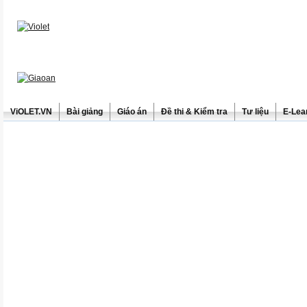
ViOLET.VN
Bài giảng
Giáo án
Đề thi & Kiểm tra
Tư liệu
E-Lea