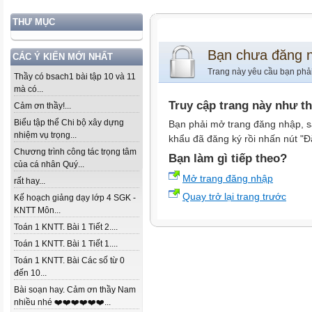
THƯ MỤC
Bạn chưa đăng 
CÁC Ý KIẾN MỚI NHẤT
Trang này yêu cầu bạn phả
Thầy có bsach1 bài tập 10 và 11
mà có...
Truy cập trang này như t
Cảm ơn thầy!...
Biểu tập thể Chi bộ xây dựng
Bạn phải mở trang đăng nhập, s
nhiệm vụ trọng...
khẩu đã đăng ký rồi nhấn nút "Đ
Chương trình công tác trọng tâm
Bạn làm gì tiếp theo?
của cá nhân Quý...
Mở trang đăng nhập
rất hay...
Quay trở lại trang trước
Kế hoạch giảng dạy lớp 4 SGK -
KNTT Môn...
Toán 1 KNTT. Bài 1 Tiết 2....
Toán 1 KNTT. Bài 1 Tiết 1....
Toán 1 KNTT. Bài Các số từ 0
đến 10...
Bài soạn hay. Cảm ơn thầy Nam
nhiều nhé ❤️❤️❤️❤️❤️❤️...