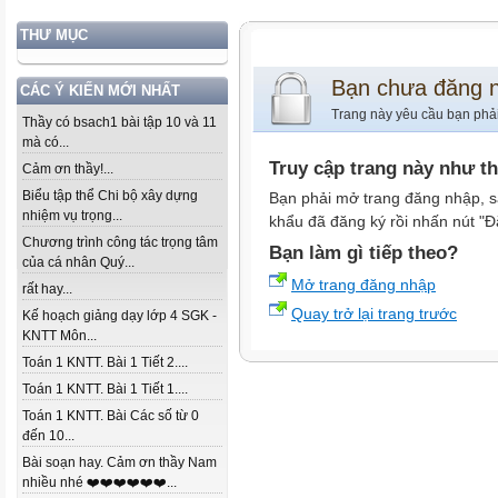
THƯ MỤC
Bạn chưa đăng 
CÁC Ý KIẾN MỚI NHẤT
Trang này yêu cầu bạn phả
Thầy có bsach1 bài tập 10 và 11
mà có...
Truy cập trang này như t
Cảm ơn thầy!...
Biểu tập thể Chi bộ xây dựng
Bạn phải mở trang đăng nhập, s
nhiệm vụ trọng...
khẩu đã đăng ký rồi nhấn nút "Đ
Chương trình công tác trọng tâm
Bạn làm gì tiếp theo?
của cá nhân Quý...
Mở trang đăng nhập
rất hay...
Quay trở lại trang trước
Kế hoạch giảng dạy lớp 4 SGK -
KNTT Môn...
Toán 1 KNTT. Bài 1 Tiết 2....
Toán 1 KNTT. Bài 1 Tiết 1....
Toán 1 KNTT. Bài Các số từ 0
đến 10...
Bài soạn hay. Cảm ơn thầy Nam
nhiều nhé ❤️❤️❤️❤️❤️❤️...