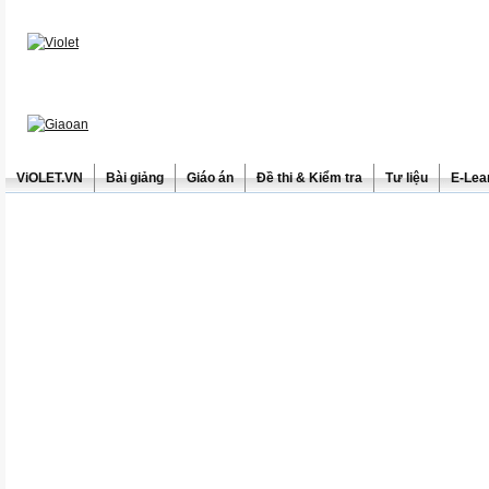
ViOLET.VN
Bài giảng
Giáo án
Đề thi & Kiểm tra
Tư liệu
E-Lea