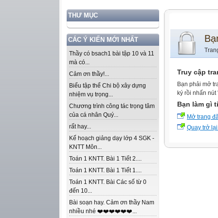
THƯ MỤC
Bạ
CÁC Ý KIẾN MỚI NHẤT
Tran
Thầy có bsach1 bài tập 10 và 11
mà có...
Truy cập tr
Cảm ơn thầy!...
Bạn phải mở tr
Biểu tập thể Chi bộ xây dựng
ký rồi nhấn nút
nhiệm vụ trọng...
Bạn làm gì t
Chương trình công tác trọng tâm
của cá nhân Quý...
Mở trang đ
rất hay...
Quay trở lại
Kế hoạch giảng dạy lớp 4 SGK -
KNTT Môn...
Toán 1 KNTT. Bài 1 Tiết 2....
Toán 1 KNTT. Bài 1 Tiết 1....
Toán 1 KNTT. Bài Các số từ 0
đến 10...
Bài soạn hay. Cảm ơn thầy Nam
nhiều nhé ❤️❤️❤️❤️❤️❤️...