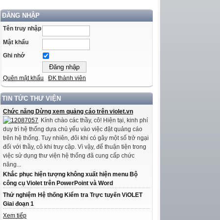
ĐĂNG NHẬP
Tên truy nhập
Mật khẩu
Ghi nhớ
Quên mật khẩu
ĐK thành viên
TIN TỨC THƯ VIỆN
Chức năng Dừng xem quảng cáo trên violet.vn
Kính chào các thầy, cô! Hiện tại, kinh phí
duy trì hệ thống dựa chủ yếu vào việc đặt quảng cáo
trên hệ thống. Tuy nhiên, đôi khi có gây một số trở ngại
đối với thầy, cô khi truy cập. Vì vậy, để thuận tiện trong
việc sử dụng thư viện hệ thống đã cung cấp chức
năng...
Khắc phục hiện tượng không xuất hiện menu Bộ
công cụ Violet trên PowerPoint và Word
Thử nghiệm Hệ thống Kiểm tra Trực tuyến ViOLET
Giai đoạn 1
Xem tiếp