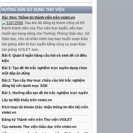
HƯỚNG DẪN SỬ DỤNG THƯ VIỆN
Xác thực Thông tin thành viên trên violet.vn
Sau khi đã đăng ký thành công và trở
thành thành viên của Thư viện trực tuyến, nếu bạn
muốn tạo trang riêng cho Trường, Phòng Giáo dục, Sở
Giáo dục, cho cá nhân mình hay bạn muốn soạn thảo
bài giảng điện tử trực tuyến bằng công cụ soạn thảo
bài giảng ViOLET, bạn...
Bài 4: Quản lí ngân hàng câu hỏi và sinh đề có điều
kiện
Bài 3: Tạo đề thi trắc nghiệm trực tuyến dạng chọn
một đáp án đúng
Bài 2: Tạo cây thư mục chứa câu hỏi trắc nghiệm
đồng bộ với danh mục SGK
Bài 1: Hướng dẫn tạo đề thi trắc nghiệm trực tuyến
Lấy lại Mật khẩu trên violet.vn
Kích hoạt tài khoản (Xác nhận thông tin liên hệ) trên
violet.vn
Đăng ký Thành viên trên Thư viện ViOLET
Tạo website Thư viện Giáo dục trên violet.vn