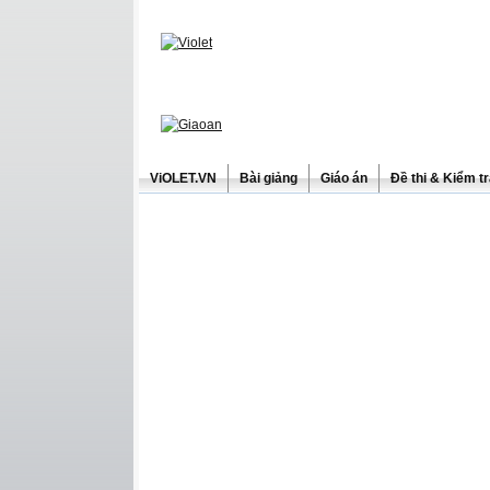
ViOLET.VN
Bài giảng
Giáo án
Đề thi & Kiểm t