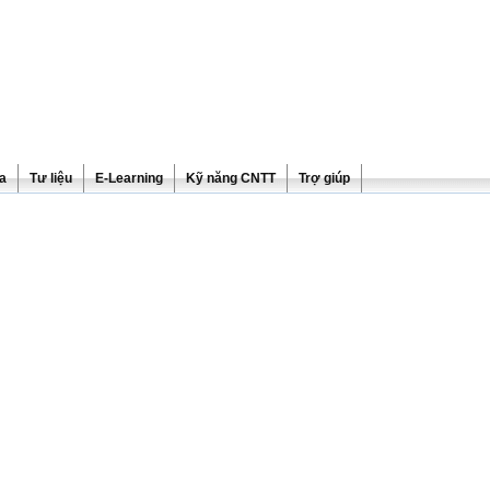
ra
Tư liệu
E-Learning
Kỹ năng CNTT
Trợ giúp