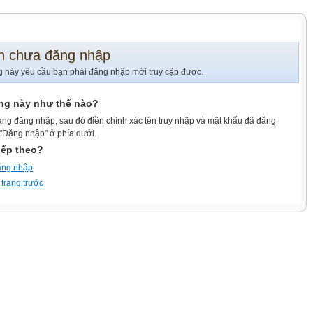
n chưa đăng nhập
g này yêu cầu bạn phải đăng nhập mới truy cập được.
ang này như thế nào?
ang đăng nhập, sau đó điền chính xác tên truy nhập và mật khẩu đã đăng
 "Đăng nhập" ở phía dưới.
iếp theo?
ăng nhập
 trang trước