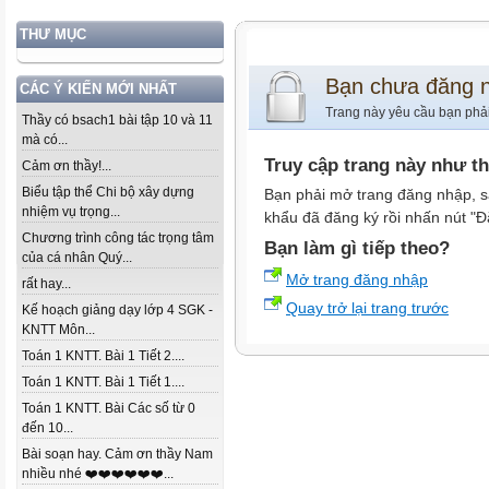
THƯ MỤC
Bạn chưa đăng 
CÁC Ý KIẾN MỚI NHẤT
Trang này yêu cầu bạn phả
Thầy có bsach1 bài tập 10 và 11
mà có...
Truy cập trang này như t
Cảm ơn thầy!...
Biểu tập thể Chi bộ xây dựng
Bạn phải mở trang đăng nhập, s
nhiệm vụ trọng...
khẩu đã đăng ký rồi nhấn nút "Đ
Chương trình công tác trọng tâm
Bạn làm gì tiếp theo?
của cá nhân Quý...
Mở trang đăng nhập
rất hay...
Quay trở lại trang trước
Kế hoạch giảng dạy lớp 4 SGK -
KNTT Môn...
Toán 1 KNTT. Bài 1 Tiết 2....
Toán 1 KNTT. Bài 1 Tiết 1....
Toán 1 KNTT. Bài Các số từ 0
đến 10...
Bài soạn hay. Cảm ơn thầy Nam
nhiều nhé ❤️❤️❤️❤️❤️❤️...