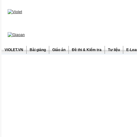
ViOLET.VN
Bài giảng
Giáo án
Đề thi & Kiểm tra
Tư liệu
E-Lea