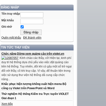
ĐĂNG NHẬP
Tên truy nhập
Mật khẩu
Ghi nhớ
Quên mật khẩu
ĐK thành viên
TIN TỨC THƯ VIỆN
Chức năng Dừng xem quảng cáo trên violet.vn
Kính chào các thầy, cô! Hiện tại, kinh phí
duy trì hệ thống dựa chủ yếu vào việc đặt quảng cáo
trên hệ thống. Tuy nhiên, đôi khi có gây một số trở ngại
đối với thầy, cô khi truy cập. Vì vậy, để thuận tiện trong
việc sử dụng thư viện hệ thống đã cung cấp chức
năng...
Khắc phục hiện tượng không xuất hiện menu Bộ
công cụ Violet trên PowerPoint và Word
Thử nghiệm Hệ thống Kiểm tra Trực tuyến ViOLET
Giai đoạn 1
Xem tiếp