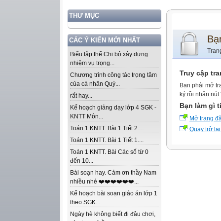
THƯ MỤC
Bạ
CÁC Ý KIẾN MỚI NHẤT
Tran
Biểu tập thể Chi bộ xây dựng
nhiệm vụ trọng...
Truy cập tr
Chương trình công tác trọng tâm
của cá nhân Quý...
Bạn phải mở tr
ký rồi nhấn nút
rất hay...
Bạn làm gì t
Kế hoạch giảng dạy lớp 4 SGK -
KNTT Môn...
Mở trang đ
Toán 1 KNTT. Bài 1 Tiết 2....
Quay trở lại
Toán 1 KNTT. Bài 1 Tiết 1....
Toán 1 KNTT. Bài Các số từ 0
đến 10...
Bài soạn hay. Cảm ơn thầy Nam
nhiều nhé ❤️❤️❤️❤️❤️❤️...
Kế hoạch bài soạn giáo án lớp 1
theo SGK...
Ngày hè không biết đi đâu chơi,