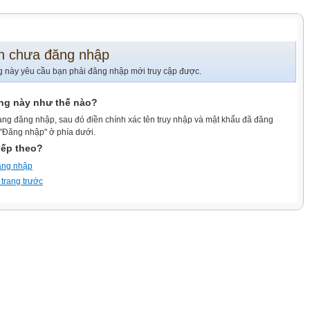
n chưa đăng nhập
g này yêu cầu bạn phải đăng nhập mới truy cập được.
ang này như thế nào?
ang đăng nhập, sau đó điền chính xác tên truy nhập và mật khẩu đã đăng
 "Đăng nhập" ở phía dưới.
iếp theo?
ăng nhập
 trang trước