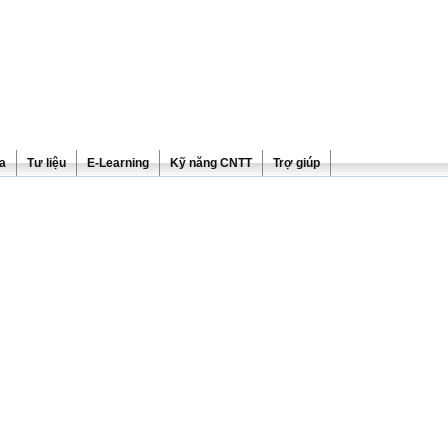
ra
Tư liệu
E-Learning
Kỹ năng CNTT
Trợ giúp