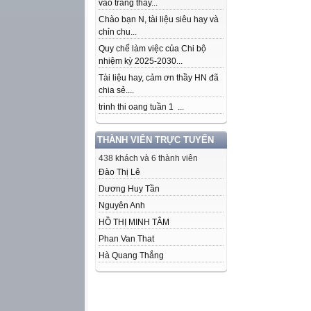
vào trang thầy...
Chào bạn N, tài liệu siêu hay và
chỉn chu...
Quy chế làm việc của Chi bộ
nhiệm kỳ 2025-2030...
Tài liệu hay, cảm ơn thầy HN đã
chia sẻ....
trinh thi oang tuần 1 ...
THÀNH VIÊN TRỰC TUYẾN
438 khách và 6 thành viên
Đào Thị Lê
Dương Huy Tần
Nguyên Anh
HỒ THỊ MINH TÂM
Phan Van That
Hà Quang Thắng