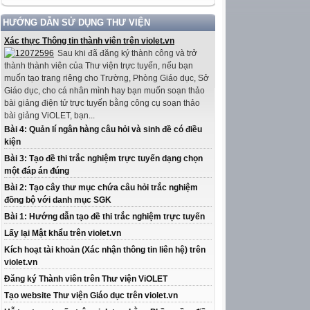
HƯỚNG DẪN SỬ DỤNG THƯ VIỆN
Xác thực Thông tin thành viên trên violet.vn
Sau khi đã đăng ký thành công và trở
thành thành viên của Thư viện trực tuyến, nếu bạn
muốn tạo trang riêng cho Trường, Phòng Giáo dục, Sở
Giáo dục, cho cá nhân mình hay bạn muốn soạn thảo
bài giảng điện tử trực tuyến bằng công cụ soạn thảo
bài giảng ViOLET, bạn...
Bài 4: Quản lí ngân hàng câu hỏi và sinh đề có điều
kiện
Bài 3: Tạo đề thi trắc nghiệm trực tuyến dạng chọn
một đáp án đúng
Bài 2: Tạo cây thư mục chứa câu hỏi trắc nghiệm
đồng bộ với danh mục SGK
Bài 1: Hướng dẫn tạo đề thi trắc nghiệm trực tuyến
Lấy lại Mật khẩu trên violet.vn
Kích hoạt tài khoản (Xác nhận thông tin liên hệ) trên
violet.vn
Đăng ký Thành viên trên Thư viện ViOLET
Tạo website Thư viện Giáo dục trên violet.vn