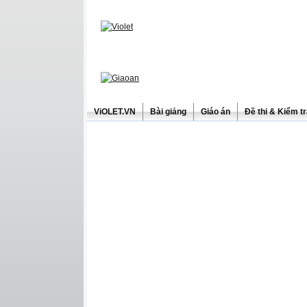
ViOLET.VN
Bài giảng
Giáo án
Đề thi & Kiểm t