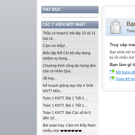
THƯ MỤC
Bạ
CÁC Ý KIẾN MỚI NHẤT
Tran
Thầy có bsach1 bài tập 10 và 11
mà có...
Truy cập tr
Cảm ơn thầy!...
Bạn phải mở tr
Biểu tập thể Chi bộ xây dựng
ký rồi nhấn nút
nhiệm vụ trọng...
Bạn làm gì t
Chương trình công tác trọng tâm
của cá nhân Quý...
Mở trang đ
rất hay...
Quay trở lại
Kế hoạch giảng dạy lớp 4 SGK -
KNTT Môn...
Toán 1 KNTT. Bài 1 Tiết 2....
Toán 1 KNTT. Bài 1 Tiết 1....
Toán 1 KNTT. Bài Các số từ 0
đến 10...
Bài soạn hay. Cảm ơn thầy Nam
nhiều nhé ❤️❤️❤️❤️❤️❤️...