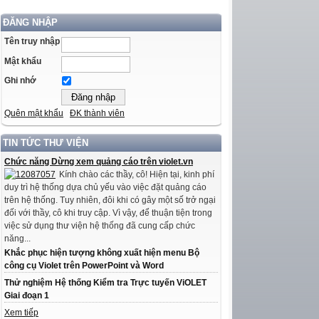
ĐĂNG NHẬP
Tên truy nhập
Mật khẩu
Ghi nhớ
Quên mật khẩu
ĐK thành viên
TIN TỨC THƯ VIỆN
Chức năng Dừng xem quảng cáo trên violet.vn
Kính chào các thầy, cô! Hiện tại, kinh phí
duy trì hệ thống dựa chủ yếu vào việc đặt quảng cáo
trên hệ thống. Tuy nhiên, đôi khi có gây một số trở ngại
đối với thầy, cô khi truy cập. Vì vậy, để thuận tiện trong
việc sử dụng thư viện hệ thống đã cung cấp chức
năng...
Khắc phục hiện tượng không xuất hiện menu Bộ
công cụ Violet trên PowerPoint và Word
Thử nghiệm Hệ thống Kiểm tra Trực tuyến ViOLET
Giai đoạn 1
Xem tiếp