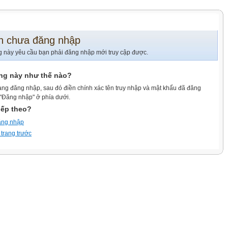
n chưa đăng nhập
g này yêu cầu bạn phải đăng nhập mới truy cập được.
ang này như thế nào?
ang đăng nhập, sau đó điền chính xác tên truy nhập và mật khẩu đã đăng
 "Đăng nhập" ở phía dưới.
iếp theo?
ăng nhập
 trang trước