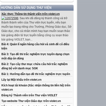
HƯỚNG DẪN SỬ DỤNG THƯ VIỆN
Xác thực Thông tin thành viên trên violet.vn
Sau khi đã đăng ký thành công và trở
thành thành viên của Thư viện trực tuyến, nếu bạn
muốn tạo trang riêng cho Trường, Phòng Giáo dục, Sở
Giáo dục, cho cá nhân mình hay bạn muốn soạn thảo
bài giảng điện tử trực tuyến bằng công cụ soạn thảo
bài giảng ViOLET, bạn...
Bài 4: Quản lí ngân hàng câu hỏi và sinh đề có điều
kiện
Bài 3: Tạo đề thi trắc nghiệm trực tuyến dạng chọn
một đáp án đúng
Bài 2: Tạo cây thư mục chứa câu hỏi trắc nghiệm
đồng bộ với danh mục SGK
Bài 1: Hướng dẫn tạo đề thi trắc nghiệm trực tuyến
Lấy lại Mật khẩu trên violet.vn
Kích hoạt tài khoản (Xác nhận thông tin liên hệ) trên
violet.vn
Đăng ký Thành viên trên Thư viện ViOLET
Tạo website Thư viện Giáo dục trên violet.vn