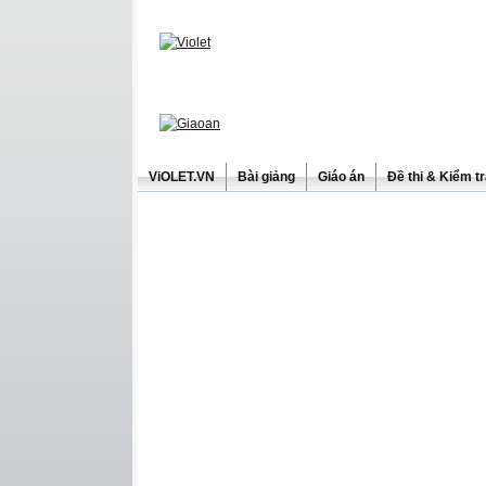
ViOLET.VN
Bài giảng
Giáo án
Đề thi & Kiểm t