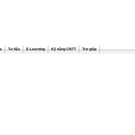
ra
Tư liệu
E-Learning
Kỹ năng CNTT
Trợ giúp