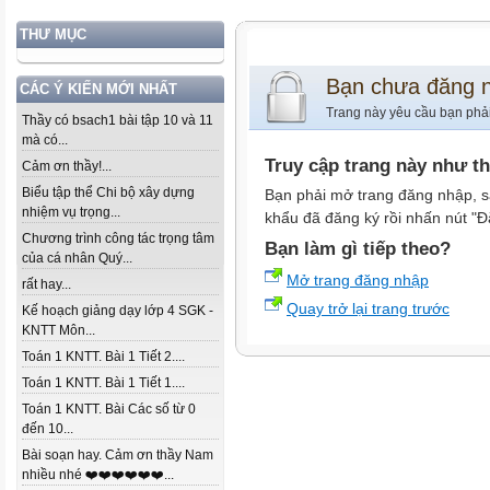
THƯ MỤC
Bạn chưa đăng 
CÁC Ý KIẾN MỚI NHẤT
Trang này yêu cầu bạn phả
Thầy có bsach1 bài tập 10 và 11
mà có...
Truy cập trang này như t
Cảm ơn thầy!...
Biểu tập thể Chi bộ xây dựng
Bạn phải mở trang đăng nhập, s
nhiệm vụ trọng...
khẩu đã đăng ký rồi nhấn nút "Đ
Chương trình công tác trọng tâm
Bạn làm gì tiếp theo?
của cá nhân Quý...
Mở trang đăng nhập
rất hay...
Quay trở lại trang trước
Kế hoạch giảng dạy lớp 4 SGK -
KNTT Môn...
Toán 1 KNTT. Bài 1 Tiết 2....
Toán 1 KNTT. Bài 1 Tiết 1....
Toán 1 KNTT. Bài Các số từ 0
đến 10...
Bài soạn hay. Cảm ơn thầy Nam
nhiều nhé ❤️❤️❤️❤️❤️❤️...