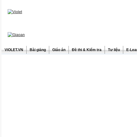
ViOLET.VN
Bài giảng
Giáo án
Đề thi & Kiểm tra
Tư liệu
E-Lea