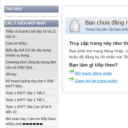
THƯ MỤC
Bạn chưa đăng 
CÁC Ý KIẾN MỚI NHẤT
Trang này yêu cầu bạn phả
Thầy có bsach1 bài tập 10 và 11
mà có...
Truy cập trang này như t
Cảm ơn thầy!...
Biểu tập thể Chi bộ xây dựng
Bạn phải mở trang đăng nhập, s
nhiệm vụ trọng...
khẩu đã đăng ký rồi nhấn nút "Đ
Chương trình công tác trọng tâm
Bạn làm gì tiếp theo?
của cá nhân Quý...
Mở trang đăng nhập
rất hay...
Quay trở lại trang trước
Kế hoạch giảng dạy lớp 4 SGK -
KNTT Môn...
Toán 1 KNTT. Bài 1 Tiết 2....
Toán 1 KNTT. Bài 1 Tiết 1....
Toán 1 KNTT. Bài Các số từ 0
đến 10...
Bài soạn hay. Cảm ơn thầy Nam
nhiều nhé ❤️❤️❤️❤️❤️❤️...