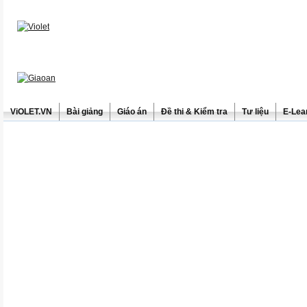
ViOLET.VN
Bài giảng
Giáo án
Đề thi & Kiểm tra
Tư liệu
E-Lea