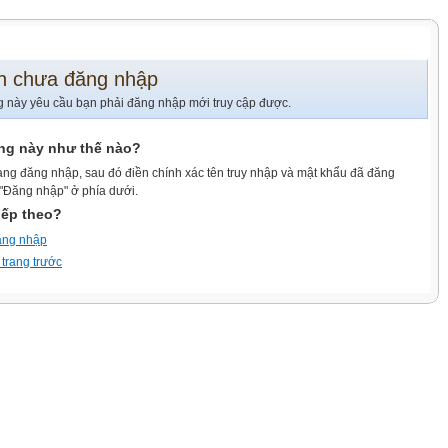
n chưa đăng nhập
g này yêu cầu bạn phải đăng nhập mới truy cập được.
ang này như thế nào?
ang đăng nhập, sau đó điền chính xác tên truy nhập và mật khẩu đã đăng
 "Đăng nhập" ở phía dưới.
iếp theo?
ăng nhập
 trang trước