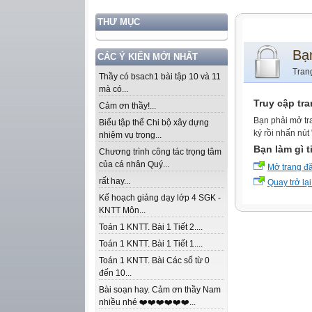
THƯ MỤC
Bạ
CÁC Ý KIẾN MỚI NHẤT
Tran
Thầy có bsach1 bài tập 10 và 11
mà có...
Truy cập tr
Cảm ơn thầy!...
Bạn phải mở tr
Biểu tập thể Chi bộ xây dựng
ký rồi nhấn nút
nhiệm vụ trọng...
Bạn làm gì t
Chương trình công tác trọng tâm
của cá nhân Quý...
Mở trang đ
rất hay...
Quay trở lại
Kế hoạch giảng dạy lớp 4 SGK -
KNTT Môn...
Toán 1 KNTT. Bài 1 Tiết 2....
Toán 1 KNTT. Bài 1 Tiết 1....
Toán 1 KNTT. Bài Các số từ 0
đến 10...
Bài soạn hay. Cảm ơn thầy Nam
nhiều nhé ❤️❤️❤️❤️❤️❤️...