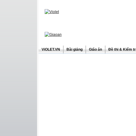
ViOLET.VN
Bài giảng
Giáo án
Đề thi & Kiểm t