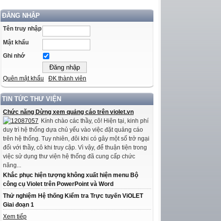
ĐĂNG NHẬP
Tên truy nhập
Mật khẩu
Ghi nhớ
Quên mật khẩu
ĐK thành viên
TIN TỨC THƯ VIỆN
Chức năng Dừng xem quảng cáo trên violet.vn
Kính chào các thầy, cô! Hiện tại, kinh phí
duy trì hệ thống dựa chủ yếu vào việc đặt quảng cáo
trên hệ thống. Tuy nhiên, đôi khi có gây một số trở ngại
đối với thầy, cô khi truy cập. Vì vậy, để thuận tiện trong
việc sử dụng thư viện hệ thống đã cung cấp chức
năng...
Khắc phục hiện tượng không xuất hiện menu Bộ
công cụ Violet trên PowerPoint và Word
Thử nghiệm Hệ thống Kiểm tra Trực tuyến ViOLET
Giai đoạn 1
Xem tiếp