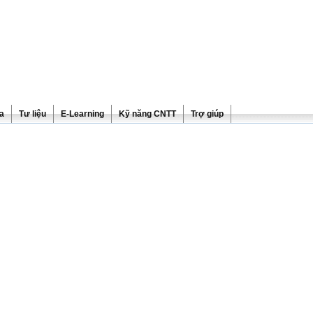
ra
Tư liệu
E-Learning
Kỹ năng CNTT
Trợ giúp