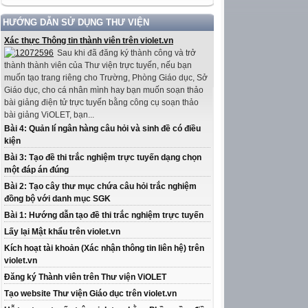
HƯỚNG DẪN SỬ DỤNG THƯ VIỆN
Xác thực Thông tin thành viên trên violet.vn
Sau khi đã đăng ký thành công và trở
thành thành viên của Thư viện trực tuyến, nếu bạn
muốn tạo trang riêng cho Trường, Phòng Giáo dục, Sở
Giáo dục, cho cá nhân mình hay bạn muốn soạn thảo
bài giảng điện tử trực tuyến bằng công cụ soạn thảo
bài giảng ViOLET, bạn...
Bài 4: Quản lí ngân hàng câu hỏi và sinh đề có điều
kiện
Bài 3: Tạo đề thi trắc nghiệm trực tuyến dạng chọn
một đáp án đúng
Bài 2: Tạo cây thư mục chứa câu hỏi trắc nghiệm
đồng bộ với danh mục SGK
Bài 1: Hướng dẫn tạo đề thi trắc nghiệm trực tuyến
Lấy lại Mật khẩu trên violet.vn
Kích hoạt tài khoản (Xác nhận thông tin liên hệ) trên
violet.vn
Đăng ký Thành viên trên Thư viện ViOLET
Tạo website Thư viện Giáo dục trên violet.vn