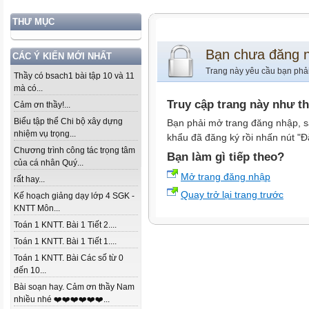
THƯ MỤC
Bạn chưa đăng 
CÁC Ý KIẾN MỚI NHẤT
Trang này yêu cầu bạn phả
Thầy có bsach1 bài tập 10 và 11
mà có...
Truy cập trang này như t
Cảm ơn thầy!...
Biểu tập thể Chi bộ xây dựng
Bạn phải mở trang đăng nhập, s
nhiệm vụ trọng...
khẩu đã đăng ký rồi nhấn nút "Đ
Chương trình công tác trọng tâm
Bạn làm gì tiếp theo?
của cá nhân Quý...
Mở trang đăng nhập
rất hay...
Quay trở lại trang trước
Kế hoạch giảng dạy lớp 4 SGK -
KNTT Môn...
Toán 1 KNTT. Bài 1 Tiết 2....
Toán 1 KNTT. Bài 1 Tiết 1....
Toán 1 KNTT. Bài Các số từ 0
đến 10...
Bài soạn hay. Cảm ơn thầy Nam
nhiều nhé ❤️❤️❤️❤️❤️❤️...