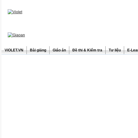
ViOLET.VN
Bài giảng
Giáo án
Đề thi & Kiểm tra
Tư liệu
E-Lea